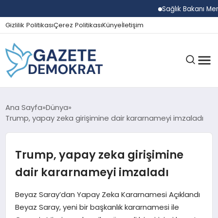
Sağlık Bakanı Memişoğl
Gizlilik Politikası
Çerez Politikası
Künye
İletişim
GÜNDEM
Ana Sayfa
Dünya
Trump, yapay zeka girişimine dair kararnameyi imzaladı
EKONOMI
Trump, yapay zeka girişimine
dair kararnameyi imzaladı
SPOR
Beyaz Saray’dan Yapay Zeka Kararnamesi Açıklandı
Beyaz Saray, yeni bir başkanlık kararnamesi ile
MAGAZIN