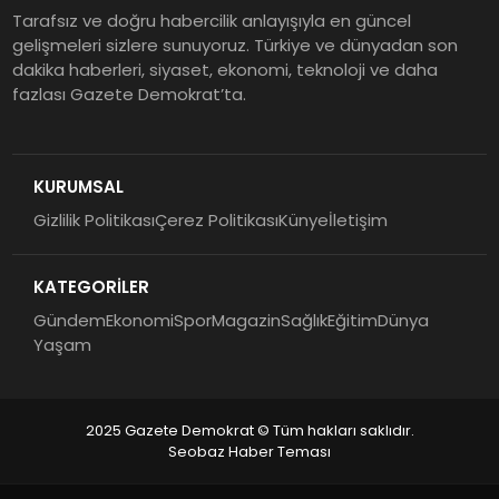
Tarafsız ve doğru habercilik anlayışıyla en güncel
gelişmeleri sizlere sunuyoruz. Türkiye ve dünyadan son
dakika haberleri, siyaset, ekonomi, teknoloji ve daha
fazlası Gazete Demokrat’ta.
KURUMSAL
Gizlilik Politikası
Çerez Politikası
Künye
İletişim
KATEGORİLER
Gündem
Ekonomi
Spor
Magazin
Sağlık
Eğitim
Dünya
Yaşam
2025 Gazete Demokrat © Tüm hakları saklıdır.
Seobaz Haber Teması