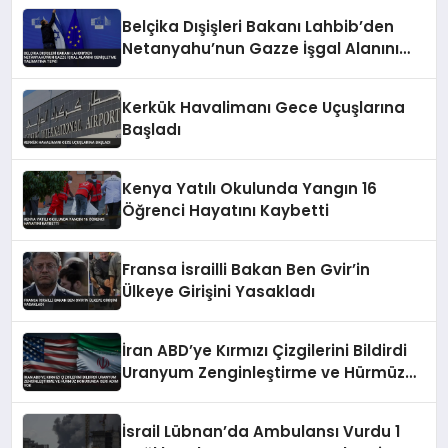
Belçika Dışişleri Bakanı Lahbib’den
Netanyahu’nun Gazze İşgal Alanını
Genişletme Talimatına Tepki
Kerkük Havalimanı Gece Uçuşlarına
Başladı
Kenya Yatılı Okulunda Yangın 16
Öğrenci Hayatını Kaybetti
Fransa İsrailli Bakan Ben Gvir’in
Ülkeye Girişini Yasakladı
İran ABD’ye Kırmızı Çizgilerini Bildirdi
Uranyum Zenginleştirme ve Hürmüz
Konusunda Geri Adım Yok
İsrail Lübnan’da Ambulansı Vurdu 1