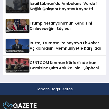
İsrail Lübnan’da Ambulansı Vurdu 1
Sağlık Çalışanı Hayatını Kaybetti
Trump Netanyahu’nun Kendisini
Dinleyeceğini Söyledi
Rutte, Trump’ın Polonya’ya Ek Asker
Açıklamasını Memnuniyetle Karşıladı
CENTCOM Umman Körfezi’nde İran
Gemisine Çıktı Abluka İhlali Şüphesi
Haberin Doğru Adresi