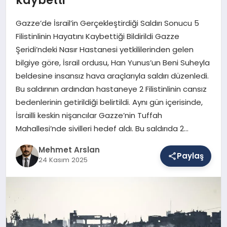
Gazze’de İsrail’in Gerçekleştirdiği Saldırı Sonucu 5
SAĞLIK
Filistinlinin Hayatını Kaybettiği Bildirildi Gazze
Şeridi’ndeki Nasır Hastanesi yetkililerinden gelen
bilgiye göre, İsrail ordusu, Han Yunus’un Beni Suheyla
EĞITIM
beldesine insansız hava araçlarıyla saldırı düzenledi.
Bu saldırının ardından hastaneye 2 Filistinlinin cansız
bedenlerinin getirildiği belirtildi. Aynı gün içerisinde,
DÜNYA
İsrailli keskin nişancılar Gazze’nin Tuffah
Mahallesi’nde sivilleri hedef aldı. Bu saldırıda 2…
YAŞAM
Mehmet Arslan
Paylaş
24 Kasım 2025