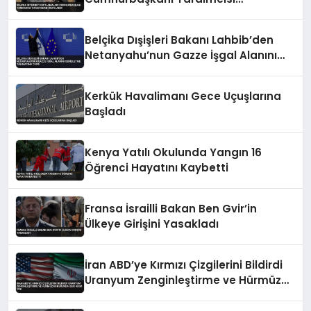
Tarafından Onaylandı
Belçika Dışişleri Bakanı Lahbib’den
Netanyahu’nun Gazze İşgal Alanını
Genişletme Talimatına Tepki
Kerkük Havalimanı Gece Uçuşlarına
Başladı
Kenya Yatılı Okulunda Yangın 16
Öğrenci Hayatını Kaybetti
Fransa İsrailli Bakan Ben Gvir’in
Ülkeye Girişini Yasakladı
İran ABD’ye Kırmızı Çizgilerini Bildirdi
Uranyum Zenginleştirme ve Hürmüz
Konusunda Geri Adım Yok