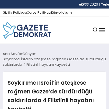
KPSS 2026 1 Yerleştirm
Gizlilik Politikası
Çerez Politikası
Künye
İletişim
GÜNDEM
Ana Sayfa
Dünya
Soykırımcı İsrail’in ateşkese rağmen Gazze’de sürdürdüğü
saldırılarda 4 Filistinli hayatını kaybetti
EKONOMI
Soykırımcı İsrail’in ateşkese
SPOR
rağmen Gazze’de sürdürdüğü
saldırılarda 4 Filistinli hayatını
MAGAZIN
kaybetti