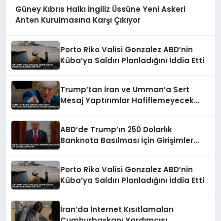
Güney Kıbrıs Halkı İngiliz Üssüne Yeni Askeri
Anten Kurulmasına Karşı Çıkıyor
Porto Riko Valisi Gonzalez ABD’nin
Küba’ya Saldırı Planladığını İddia Etti
Trump’tan İran ve Umman’a Sert
Mesaj Yaptırımlar Hafiflemeyecek
Umman’ı Uçuracağız
ABD’de Trump’ın 250 Dolarlık
Banknota Basılması İçin Girişimler
Sürüyor
Porto Riko Valisi Gonzalez ABD’nin
Küba’ya Saldırı Planladığını İddia Etti
İran’da İnternet Kısıtlamaları
Cumhurbaşkanı Yardımcısı