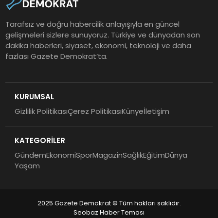
Tarafsız ve doğru habercilik anlayışıyla en güncel
gelişmeleri sizlere sunuyoruz. Türkiye ve dünyadan son
dakika haberleri, siyaset, ekonomi, teknoloji ve daha
fazlası Gazete Demokrat’ta.
KURUMSAL
Gizlilik Politikası
Çerez Politikası
Künye
İletişim
KATEGORİLER
Gündem
Ekonomi
Spor
Magazin
Sağlık
Eğitim
Dünya
Yaşam
2025 Gazete Demokrat © Tüm hakları saklıdır.
Seobaz Haber Teması