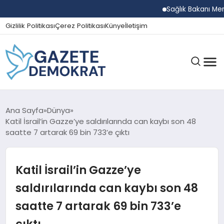
Sağlık Bakanı Memişoğl
Gizlilik Politikası
Çerez Politikası
Künye
İletişim
GÜNDEM
Ana Sayfa
Dünya
Katil İsrail’in Gazze’ye saldırılarında can kaybı son 48
saatte 7 artarak 69 bin 733’e çıktı
EKONOMI
Katil İsrail’in Gazze’ye
SPOR
saldırılarında can kaybı son 48
saatte 7 artarak 69 bin 733’e
MAGAZIN
çıktı