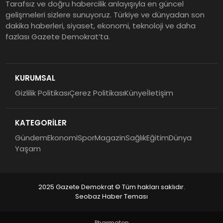
Tarafsız ve doğru habercilik anlayışıyla en güncel
gelişmeleri sizlere sunuyoruz. Türkiye ve dünyadan son
dakika haberleri, siyaset, ekonomi, teknoloji ve daha
fazlası Gazete Demokrat’ta.
KURUMSAL
Gizlilik Politikası
Çerez Politikası
Künye
İletişim
KATEGORİLER
Gündem
Ekonomi
Spor
Magazin
Sağlık
Eğitim
Dünya
Yaşam
2025 Gazete Demokrat © Tüm hakları saklıdır.
Seobaz Haber Teması
Pharmaton