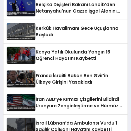
Belçika Dışişleri Bakanı Lahbib’den
Netanyahu’nun Gazze İşgal Alanını
Genişletme Talimatına Tepki
Kerkük Havalimanı Gece Uçuşlarına
Başladı
Kenya Yatılı Okulunda Yangın 16
Öğrenci Hayatını Kaybetti
Fransa İsrailli Bakan Ben Gvir’in
Ülkeye Girişini Yasakladı
İran ABD’ye Kırmızı Çizgilerini Bildirdi
Uranyum Zenginleştirme ve Hürmüz
Konusunda Geri Adım Yok
İsrail Lübnan’da Ambulansı Vurdu 1
Sağlık Çalışanı Hayatını Kaybetti