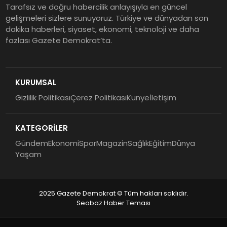
Tarafsız ve doğru habercilik anlayışıyla en güncel
gelişmeleri sizlere sunuyoruz. Türkiye ve dünyadan son
dakika haberleri, siyaset, ekonomi, teknoloji ve daha
fazlası Gazete Demokrat’ta.
KURUMSAL
Gizlilik Politikası
Çerez Politikası
Künye
İletişim
KATEGORİLER
Gündem
Ekonomi
Spor
Magazin
Sağlık
Eğitim
Dünya
Yaşam
2025 Gazete Demokrat © Tüm hakları saklıdır.
Seobaz Haber Teması