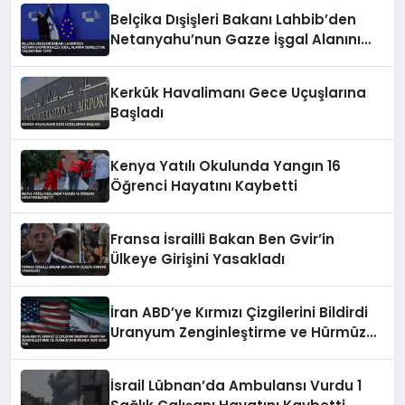
Belçika Dışişleri Bakanı Lahbib’den
Netanyahu’nun Gazze İşgal Alanını
Genişletme Talimatına Tepki
Kerkük Havalimanı Gece Uçuşlarına
Başladı
Kenya Yatılı Okulunda Yangın 16
Öğrenci Hayatını Kaybetti
Fransa İsrailli Bakan Ben Gvir’in
Ülkeye Girişini Yasakladı
İran ABD’ye Kırmızı Çizgilerini Bildirdi
Uranyum Zenginleştirme ve Hürmüz
Konusunda Geri Adım Yok
İsrail Lübnan’da Ambulansı Vurdu 1