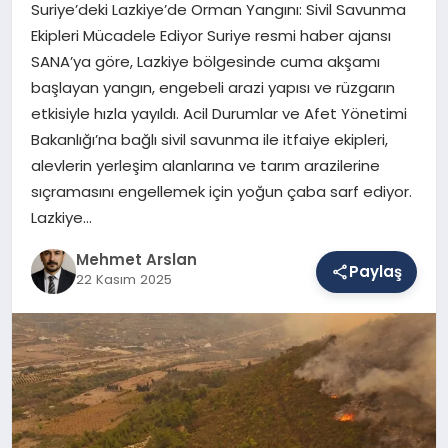
Suriye’deki Lazkiye’de Orman Yangını: Sivil Savunma
Ekipleri Mücadele Ediyor Suriye resmi haber ajansı
SANA’ya göre, Lazkiye bölgesinde cuma akşamı
SAĞLIK
başlayan yangın, engebeli arazi yapısı ve rüzgarın
etkisiyle hızla yayıldı. Acil Durumlar ve Afet Yönetimi
Bakanlığı’na bağlı sivil savunma ile itfaiye ekipleri,
EĞITIM
alevlerin yerleşim alanlarına ve tarım arazilerine
sıçramasını engellemek için yoğun çaba sarf ediyor.
DÜNYA
Lazkiye…
Mehmet Arslan
Paylaş
22 Kasım 2025
YAŞAM