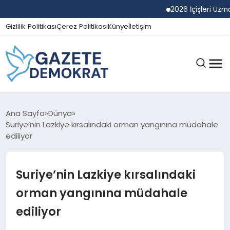
2026 İçişleri Uzman Yard
Gizlilik Politikası
Çerez Politikası
Künye
İletişim
GÜNDEM
Ana Sayfa
Dünya
Suriye’nin Lazkiye kırsalındaki orman yangınına müdahale
ediliyor
EKONOMI
Suriye’nin Lazkiye kırsalındaki
SPOR
orman yangınına müdahale
ediliyor
MAGAZIN