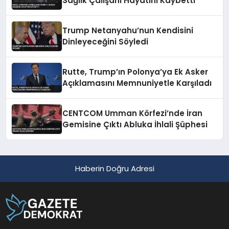
Sağlık Çalışanı Hayatını Kaybetti
Trump Netanyahu’nun Kendisini
Dinleyeceğini Söyledi
Rutte, Trump’ın Polonya’ya Ek Asker
Açıklamasını Memnuniyetle Karşıladı
CENTCOM Umman Körfezi’nde İran
Gemisine Çıktı Abluka İhlali Şüphesi
Haberin Doğru Adresi