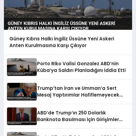
Güney Kıbrıs Halkı İngiliz Üssüne Yeni Askeri
Anten Kurulmasına Karşı Çıkıyor
Porto Riko Valisi Gonzalez ABD’nin
Küba’ya Saldırı Planladığını İddia Etti
Trump’tan İran ve Umman’a Sert
Mesaj Yaptırımlar Hafiflemeyecek
Umman’ı Uçuracağız
ABD’de Trump’ın 250 Dolarlık
Banknota Basılması İçin Girişimler
Sürüyor