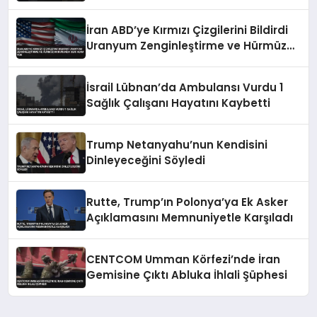
İran ABD’ye Kırmızı Çizgilerini Bildirdi
Uranyum Zenginleştirme ve Hürmüz
Konusunda Geri Adım Yok
İsrail Lübnan’da Ambulansı Vurdu 1
Sağlık Çalışanı Hayatını Kaybetti
Trump Netanyahu’nun Kendisini
Dinleyeceğini Söyledi
Rutte, Trump’ın Polonya’ya Ek Asker
Açıklamasını Memnuniyetle Karşıladı
CENTCOM Umman Körfezi’nde İran
Gemisine Çıktı Abluka İhlali Şüphesi