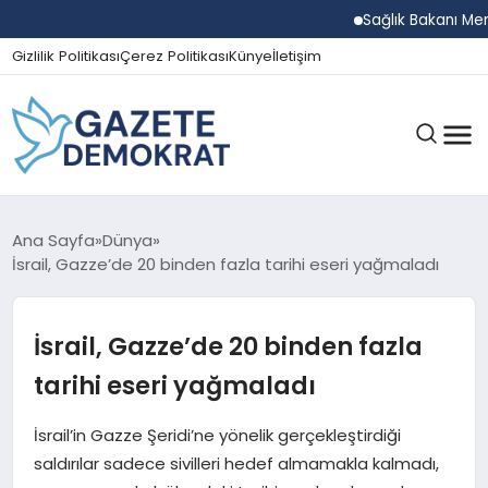
Sağlık Bakanı Memişoğl
Gizlilik Politikası
Çerez Politikası
Künye
İletişim
GÜNDEM
Ana Sayfa
Dünya
İsrail, Gazze’de 20 binden fazla tarihi eseri yağmaladı
EKONOMI
İsrail, Gazze’de 20 binden fazla
tarihi eseri yağmaladı
SPOR
İsrail’in Gazze Şeridi’ne yönelik gerçekleştirdiği
saldırılar sadece sivilleri hedef almamakla kalmadı,
MAGAZIN