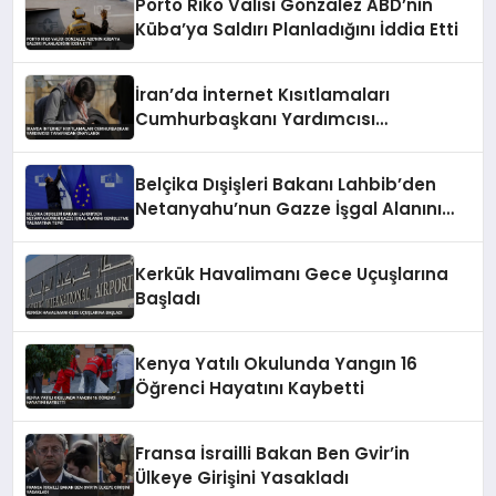
Porto Riko Valisi Gonzalez ABD’nin
Küba’ya Saldırı Planladığını İddia Etti
İran’da İnternet Kısıtlamaları
Cumhurbaşkanı Yardımcısı
Tarafından Onaylandı
Belçika Dışişleri Bakanı Lahbib’den
Netanyahu’nun Gazze İşgal Alanını
Genişletme Talimatına Tepki
Kerkük Havalimanı Gece Uçuşlarına
Başladı
Kenya Yatılı Okulunda Yangın 16
Öğrenci Hayatını Kaybetti
Fransa İsrailli Bakan Ben Gvir’in
Ülkeye Girişini Yasakladı