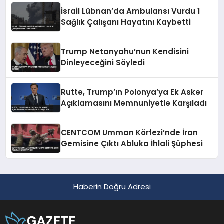
İsrail Lübnan’da Ambulansı Vurdu 1
Sağlık Çalışanı Hayatını Kaybetti
Trump Netanyahu’nun Kendisini
Dinleyeceğini Söyledi
Rutte, Trump’ın Polonya’ya Ek Asker
Açıklamasını Memnuniyetle Karşıladı
CENTCOM Umman Körfezi’nde İran
Gemisine Çıktı Abluka İhlali Şüphesi
Haberin Doğru Adresi