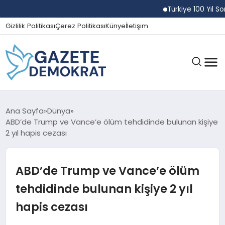
Türkiye 100 Yıl Sonra K
Gizlilik Politikası
Çerez Politikası
Künye
İletişim
GÜNDEM
Ana Sayfa
Dünya
ABD’de Trump ve Vance’e ölüm tehdidinde bulunan kişiye
2 yıl hapis cezası
EKONOMI
ABD’de Trump ve Vance’e ölüm
SPOR
tehdidinde bulunan kişiye 2 yıl
hapis cezası
MAGAZIN