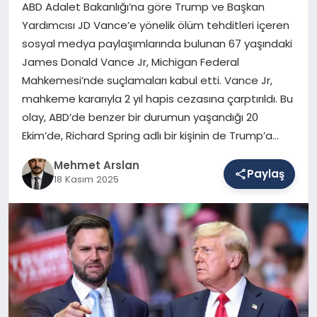
ABD Adalet Bakanlığı’na göre Trump ve Başkan
Yardımcısı JD Vance’e yönelik ölüm tehditleri içeren
sosyal medya paylaşımlarında bulunan 67 yaşındaki
SAĞLIK
James Donald Vance Jr, Michigan Federal
Mahkemesi’nde suçlamaları kabul etti. Vance Jr,
mahkeme kararıyla 2 yıl hapis cezasına çarptırıldı. Bu
EĞITIM
olay, ABD’de benzer bir durumun yaşandığı 20
Ekim’de, Richard Spring adlı bir kişinin de Trump’a…
DÜNYA
Mehmet Arslan
Paylaş
18 Kasım 2025
YAŞAM