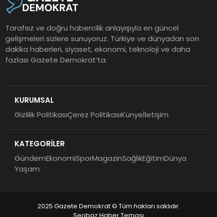
Tarafsız ve doğru habercilik anlayışıyla en güncel
gelişmeleri sizlere sunuyoruz. Türkiye ve dünyadan son
dakika haberleri, siyaset, ekonomi, teknoloji ve daha
fazlası Gazete Demokrat’ta.
KURUMSAL
Gizlilik Politikası
Çerez Politikası
Künye
İletişim
KATEGORİLER
Gündem
Ekonomi
Spor
Magazin
Sağlık
Eğitim
Dünya
Yaşam
2025 Gazete Demokrat © Tüm hakları saklıdır.
Seobaz Haber Teması