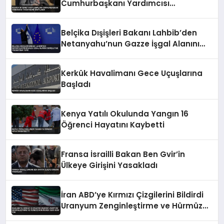
Cumhurbaşkanı Yardımcısı
Tarafından Onaylandı
Belçika Dışişleri Bakanı Lahbib’den
Netanyahu’nun Gazze İşgal Alanını
Genişletme Talimatına Tepki
Kerkük Havalimanı Gece Uçuşlarına
Başladı
Kenya Yatılı Okulunda Yangın 16
Öğrenci Hayatını Kaybetti
Fransa İsrailli Bakan Ben Gvir’in
Ülkeye Girişini Yasakladı
İran ABD’ye Kırmızı Çizgilerini Bildirdi
Uranyum Zenginleştirme ve Hürmüz
Konusunda Geri Adım Yok