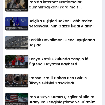
İran’da İnternet Kısıtlamaları
Cumhurbaşkanı Yardımcısı
Tarafından Onaylandı
Belçika Dışişleri Bakanı Lahbib’den
Netanyahu’nun Gazze İşgal Alanını
Genişletme Talimatına Tepki
Kerkük Havalimanı Gece Uçuşlarına
Başladı
Kenya Yatılı Okulunda Yangın 16
Öğrenci Hayatını Kaybetti
Fransa İsrailli Bakan Ben Gvir’in
Ülkeye Girişini Yasakladı
İran ABD’ye Kırmızı Çizgilerini Bildirdi
Uranyum Zenginleştirme ve Hürmüz