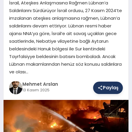
İsrail, Ateşkes Anlaşmasına Rağmen Lübnan’a
Saldırılarını Sürdürüyor İsrail ordusu, 27 Kasım 2024’te
imzalanan ateşkes anlaşmasına rağmen, Lübnan’a
SAĞLIK
saldırılarını devam ettiriyor. Lübnan resmi haber
ajansı NNA’ya göre, İsrail’e ait savaş uçakları gece
saatlerinde, Nebatiye vilayetine bağlı Aytarun
EĞITIM
beldesindeki Hanuk bölgesi ile Sur kentindeki
Tayrfalsiyye beldesinin batısını bombaladı. Ancak
DÜNYA
Lübnan makamlarından henüz söz konusu saldırılara
ve olası…
Mehmet Arslan
YAŞAM
Paylaş
13 Kasım 2025