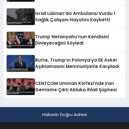
Konusunda Geri Adım Yok
İsrail Lübnan’da Ambulansı Vurdu 1
Sağlık Çalışanı Hayatını Kaybetti
Trump Netanyahu’nun Kendisini
Dinleyeceğini Söyledi
Rutte, Trump’ın Polonya’ya Ek Asker
Açıklamasını Memnuniyetle Karşıladı
CENTCOM Umman Körfezi’nde İran
Gemisine Çıktı Abluka İhlali Şüphesi
Haberin Doğru Adresi