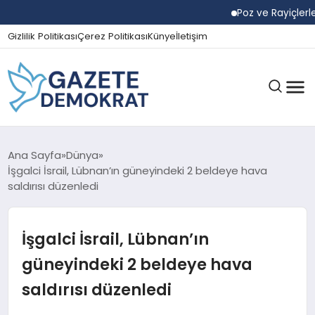
Poz ve Rayiçlerle Yakla
Gizlilik Politikası
Çerez Politikası
Künye
İletişim
GÜNDEM
Ana Sayfa
Dünya
İşgalci İsrail, Lübnan’ın güneyindeki 2 beldeye hava
saldırısı düzenledi
EKONOMI
İşgalci İsrail, Lübnan’ın
SPOR
güneyindeki 2 beldeye hava
saldırısı düzenledi
MAGAZIN