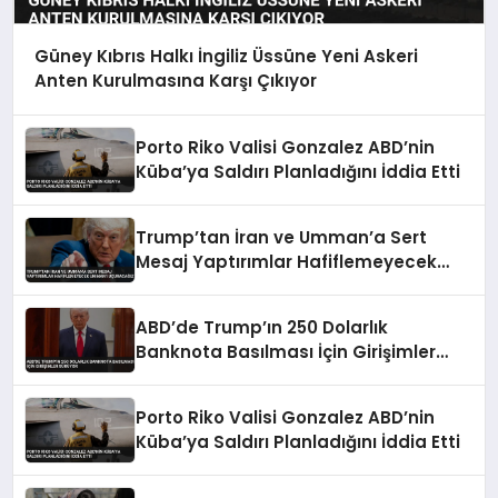
Güney Kıbrıs Halkı İngiliz Üssüne Yeni Askeri
Anten Kurulmasına Karşı Çıkıyor
Porto Riko Valisi Gonzalez ABD’nin
Küba’ya Saldırı Planladığını İddia Etti
Trump’tan İran ve Umman’a Sert
Mesaj Yaptırımlar Hafiflemeyecek
Umman’ı Uçuracağız
ABD’de Trump’ın 250 Dolarlık
Banknota Basılması İçin Girişimler
Sürüyor
Porto Riko Valisi Gonzalez ABD’nin
Küba’ya Saldırı Planladığını İddia Etti