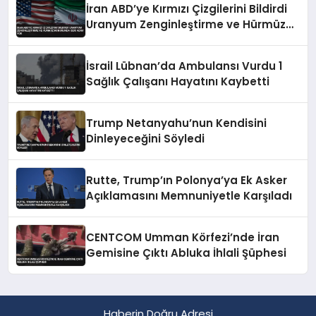
İran ABD’ye Kırmızı Çizgilerini Bildirdi
Uranyum Zenginleştirme ve Hürmüz
Konusunda Geri Adım Yok
İsrail Lübnan’da Ambulansı Vurdu 1
Sağlık Çalışanı Hayatını Kaybetti
Trump Netanyahu’nun Kendisini
Dinleyeceğini Söyledi
Rutte, Trump’ın Polonya’ya Ek Asker
Açıklamasını Memnuniyetle Karşıladı
CENTCOM Umman Körfezi’nde İran
Gemisine Çıktı Abluka İhlali Şüphesi
Haberin Doğru Adresi