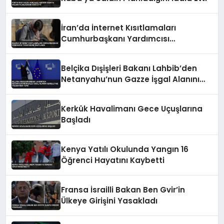
İran’da İnternet Kısıtlamaları
Cumhurbaşkanı Yardımcısı
Tarafından Onaylandı
Belçika Dışişleri Bakanı Lahbib’den
Netanyahu’nun Gazze İşgal Alanını
Genişletme Talimatına Tepki
Kerkük Havalimanı Gece Uçuşlarına
Başladı
Kenya Yatılı Okulunda Yangın 16
Öğrenci Hayatını Kaybetti
Fransa İsrailli Bakan Ben Gvir’in
Ülkeye Girişini Yasakladı