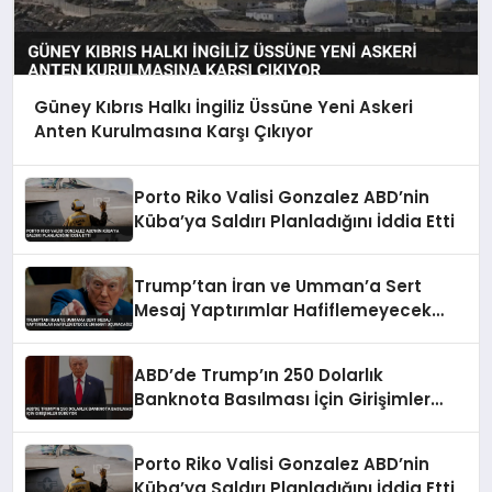
Güney Kıbrıs Halkı İngiliz Üssüne Yeni Askeri
Anten Kurulmasına Karşı Çıkıyor
Porto Riko Valisi Gonzalez ABD’nin
Küba’ya Saldırı Planladığını İddia Etti
Trump’tan İran ve Umman’a Sert
Mesaj Yaptırımlar Hafiflemeyecek
Umman’ı Uçuracağız
ABD’de Trump’ın 250 Dolarlık
Banknota Basılması İçin Girişimler
Sürüyor
Porto Riko Valisi Gonzalez ABD’nin
Küba’ya Saldırı Planladığını İddia Etti