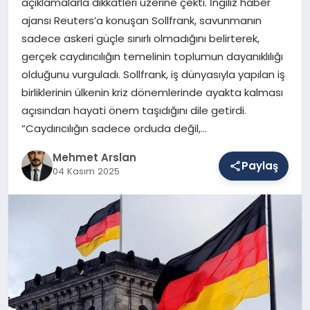
açıklamalarla dikkatleri üzerine çekti. İngiliz haber
ajansı Reuters’a konuşan Sollfrank, savunmanın
sadece askeri güçle sınırlı olmadığını belirterek,
SAĞLIK
gerçek caydırıcılığın temelinin toplumun dayanıklılığı
olduğunu vurguladı. Sollfrank, iş dünyasıyla yapılan iş
birliklerinin ülkenin kriz dönemlerinde ayakta kalması
EĞITIM
açısından hayati önem taşıdığını dile getirdi.
“Caydırıcılığın sadece orduda değil,…
DÜNYA
Mehmet Arslan
Paylaş
04 Kasım 2025
YAŞAM