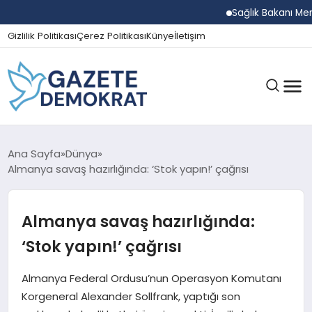
Sağlık Bakanı Memişoğl
Gizlilik Politikası
Çerez Politikası
Künye
İletişim
GÜNDEM
Ana Sayfa
Dünya
Almanya savaş hazırlığında: ‘Stok yapın!’ çağrısı
EKONOMI
Almanya savaş hazırlığında:
‘Stok yapın!’ çağrısı
SPOR
Almanya Federal Ordusu’nun Operasyon Komutanı
Korgeneral Alexander Sollfrank, yaptığı son
MAGAZIN