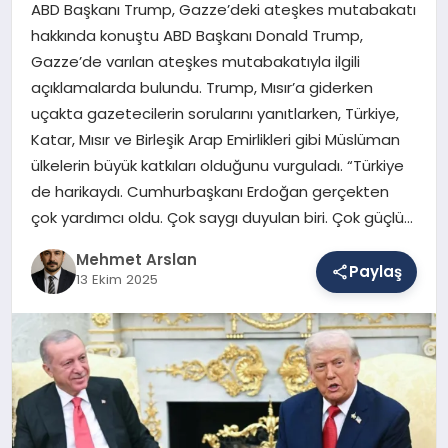
ABD Başkanı Trump, Gazze’deki ateşkes mutabakatı
hakkında konuştu ABD Başkanı Donald Trump,
Gazze’de varılan ateşkes mutabakatıyla ilgili
SAĞLIK
açıklamalarda bulundu. Trump, Mısır’a giderken
uçakta gazetecilerin sorularını yanıtlarken, Türkiye,
Katar, Mısır ve Birleşik Arap Emirlikleri gibi Müslüman
EĞITIM
ülkelerin büyük katkıları olduğunu vurguladı. “Türkiye
de harikaydı. Cumhurbaşkanı Erdoğan gerçekten
DÜNYA
çok yardımcı oldu. Çok saygı duyulan biri. Çok güçlü…
Mehmet Arslan
Paylaş
13 Ekim 2025
YAŞAM