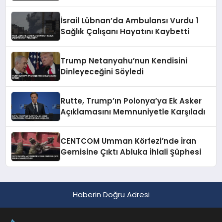
Konusunda Geri Adım Yok
İsrail Lübnan’da Ambulansı Vurdu 1
Sağlık Çalışanı Hayatını Kaybetti
Trump Netanyahu’nun Kendisini
Dinleyeceğini Söyledi
Rutte, Trump’ın Polonya’ya Ek Asker
Açıklamasını Memnuniyetle Karşıladı
CENTCOM Umman Körfezi’nde İran
Gemisine Çıktı Abluka İhlali Şüphesi
Haberin Doğru Adresi