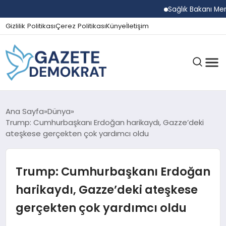
Sağlık Bakanı Memişoğl
Gizlilik Politikası
Çerez Politikası
Künye
İletişim
GÜNDEM
Ana Sayfa
Dünya
Trump: Cumhurbaşkanı Erdoğan harikaydı, Gazze’deki
ateşkese gerçekten çok yardımcı oldu
EKONOMI
Trump: Cumhurbaşkanı Erdoğan
SPOR
harikaydı, Gazze’deki ateşkese
gerçekten çok yardımcı oldu
MAGAZIN