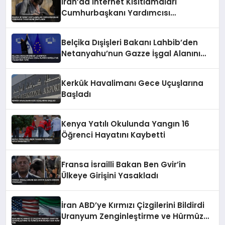
İran’da İnternet Kısıtlamaları
Cumhurbaşkanı Yardımcısı
Tarafından Onaylandı
Belçika Dışişleri Bakanı Lahbib’den
Netanyahu’nun Gazze İşgal Alanını
Genişletme Talimatına Tepki
Kerkük Havalimanı Gece Uçuşlarına
Başladı
Kenya Yatılı Okulunda Yangın 16
Öğrenci Hayatını Kaybetti
Fransa İsrailli Bakan Ben Gvir’in
Ülkeye Girişini Yasakladı
İran ABD’ye Kırmızı Çizgilerini Bildirdi
Uranyum Zenginleştirme ve Hürmüz