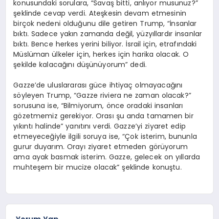
konusundaki sorulara, “Savaş bitti, anlıyor musunuz?”
şeklinde cevap verdi. Ateşkesin devam etmesinin
birçok nedeni olduğunu dile getiren Trump, “İnsanlar
bıktı. Sadece yakın zamanda değil, yüzyıllardır insanlar
bıktı. Bence herkes yerini biliyor. İsrail için, etrafındaki
Müslüman ülkeler için, herkes için harika olacak. O
şekilde kalacağını düşünüyorum” dedi.
Gazze’de uluslararası güce ihtiyaç olmayacağını
söyleyen Trump, “Gazze riviera ne zaman olacak?”
sorusuna ise, “Bilmiyorum, önce oradaki insanları
gözetmemiz gerekiyor. Orası şu anda tamamen bir
yıkıntı halinde” yanıtını verdi. Gazze’yi ziyaret edip
etmeyeceğiyle ilgili soruya ise, “Çok isterim, bununla
gurur duyarım. Orayı ziyaret etmeden görüyorum
ama ayak basmak isterim. Gazze, gelecek on yıllarda
muhteşem bir mucize olacak” şeklinde konuştu.