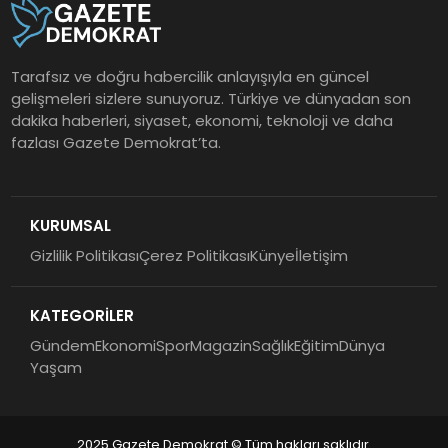
Tarafsız ve doğru habercilik anlayışıyla en güncel
gelişmeleri sizlere sunuyoruz. Türkiye ve dünyadan son
dakika haberleri, siyaset, ekonomi, teknoloji ve daha
fazlası Gazete Demokrat’ta.
KURUMSAL
Gizlilik Politikası
Çerez Politikası
Künye
İletişim
KATEGORİLER
Gündem
Ekonomi
Spor
Magazin
Sağlık
Eğitim
Dünya
Yaşam
2025 Gazete Demokrat © Tüm hakları saklıdır.