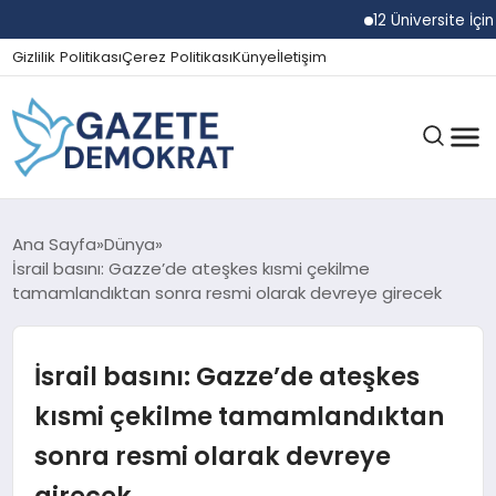
12 Üniversite İçin Rekt
Gizlilik Politikası
Çerez Politikası
Künye
İletişim
GÜNDEM
Ana Sayfa
Dünya
İsrail basını: Gazze’de ateşkes kısmi çekilme
tamamlandıktan sonra resmi olarak devreye girecek
EKONOMI
İsrail basını: Gazze’de ateşkes
SPOR
kısmi çekilme tamamlandıktan
sonra resmi olarak devreye
MAGAZIN
girecek