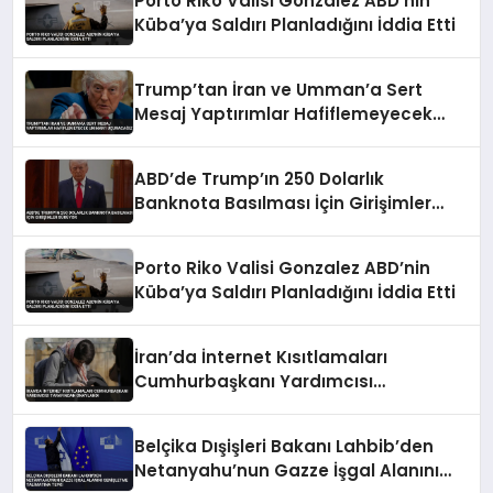
Porto Riko Valisi Gonzalez ABD’nin
Küba’ya Saldırı Planladığını İddia Etti
Trump’tan İran ve Umman’a Sert
Mesaj Yaptırımlar Hafiflemeyecek
Umman’ı Uçuracağız
ABD’de Trump’ın 250 Dolarlık
Banknota Basılması İçin Girişimler
Sürüyor
Porto Riko Valisi Gonzalez ABD’nin
Küba’ya Saldırı Planladığını İddia Etti
İran’da İnternet Kısıtlamaları
Cumhurbaşkanı Yardımcısı
Tarafından Onaylandı
Belçika Dışişleri Bakanı Lahbib’den
Netanyahu’nun Gazze İşgal Alanını