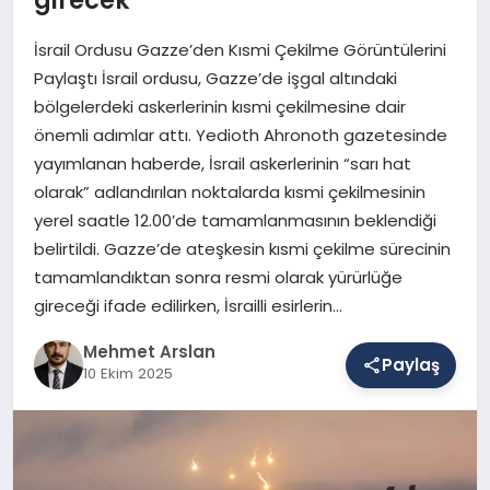
İsrail Ordusu Gazze’den Kısmi Çekilme Görüntülerini
SAĞLIK
Paylaştı İsrail ordusu, Gazze’de işgal altındaki
bölgelerdeki askerlerinin kısmi çekilmesine dair
önemli adımlar attı. Yedioth Ahronoth gazetesinde
EĞITIM
yayımlanan haberde, İsrail askerlerinin “sarı hat
olarak” adlandırılan noktalarda kısmi çekilmesinin
yerel saatle 12.00’de tamamlanmasının beklendiği
DÜNYA
belirtildi. Gazze’de ateşkesin kısmi çekilme sürecinin
tamamlandıktan sonra resmi olarak yürürlüğe
gireceği ifade edilirken, İsrailli esirlerin…
YAŞAM
Mehmet Arslan
Paylaş
10 Ekim 2025