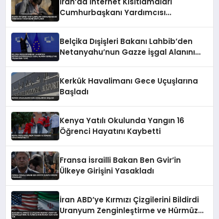
İran’da İnternet Kısıtlamaları
Cumhurbaşkanı Yardımcısı
Tarafından Onaylandı
Belçika Dışişleri Bakanı Lahbib’den
Netanyahu’nun Gazze İşgal Alanını
Genişletme Talimatına Tepki
Kerkük Havalimanı Gece Uçuşlarına
Başladı
Kenya Yatılı Okulunda Yangın 16
Öğrenci Hayatını Kaybetti
Fransa İsrailli Bakan Ben Gvir’in
Ülkeye Girişini Yasakladı
İran ABD’ye Kırmızı Çizgilerini Bildirdi
Uranyum Zenginleştirme ve Hürmüz