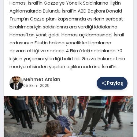
Hamas, İsrail’in Gazze’ye Yönelik Saldırılarına İlişkin
Açıklamalarda Bulundu İsrail’in ABD Başkanı Donald
Trump’ın Gazze planı kapsamında esirlerin serbest
SAĞLIK
bırakılması için saldırılarına ara verdiği iddialarına
Hamas’tan yanıt geldi. Hamas açıklamasında, İsrail
ordusunun Filistin halkına yönelik katliamlarına
EĞITIM
devam ettiği ve sadece 4 Ekim’deki saldırılarda 70
kişinin yaşamını yitirdiği belirtildi. Gazze hükümetinin
DÜNYA
medya ofisinden yapılan açıklamada ise İsrail’in…
Mehmet Arslan
Paylaş
05 Ekim 2025
YAŞAM