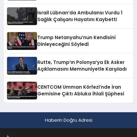
Konusunda Geri Adım Yok
İsrail Lübnan’da Ambulansı Vurdu 1
Sağlık Çalışanı Hayatını Kaybetti
Trump Netanyahu’nun Kendisini
Dinleyeceğini Söyledi
Rutte, Trump’ın Polonya’ya Ek Asker
Açıklamasını Memnuniyetle Karşıladı
CENTCOM Umman Körfezi’nde İran
Gemisine Çıktı Abluka İhlali Şüphesi
Haberin Doğru Adresi