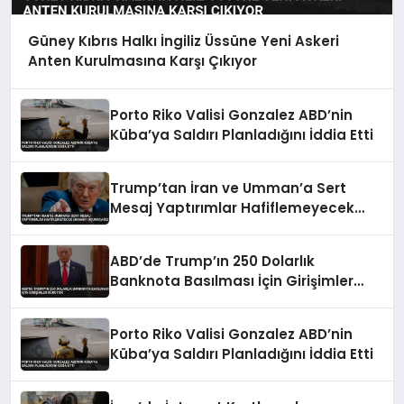
Güney Kıbrıs Halkı İngiliz Üssüne Yeni Askeri
Anten Kurulmasına Karşı Çıkıyor
Porto Riko Valisi Gonzalez ABD’nin
Küba’ya Saldırı Planladığını İddia Etti
Trump’tan İran ve Umman’a Sert
Mesaj Yaptırımlar Hafiflemeyecek
Umman’ı Uçuracağız
ABD’de Trump’ın 250 Dolarlık
Banknota Basılması İçin Girişimler
Sürüyor
Porto Riko Valisi Gonzalez ABD’nin
Küba’ya Saldırı Planladığını İddia Etti