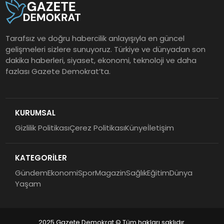
Tarafsız ve doğru habercilik anlayışıyla en güncel
gelişmeleri sizlere sunuyoruz. Türkiye ve dünyadan son
dakika haberleri, siyaset, ekonomi, teknoloji ve daha
fazlası Gazete Demokrat’ta.
KURUMSAL
Gizlilik Politikası
Çerez Politikası
Künye
İletişim
KATEGORİLER
Gündem
Ekonomi
Spor
Magazin
Sağlık
Eğitim
Dünya
Yaşam
2025 Gazete Demokrat © Tüm hakları saklıdır.