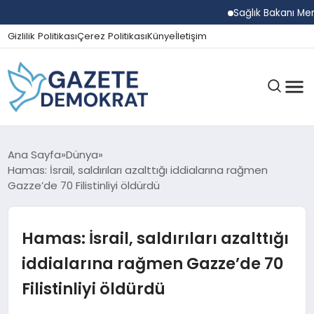
Sağlık Bakanı Memişoğl
Gizlilik Politikası
Çerez Politikası
Künye
İletişim
GÜNDEM
Ana Sayfa
Dünya
Hamas: İsrail, saldırıları azalttığı iddialarına rağmen
Gazze’de 70 Filistinliyi öldürdü
EKONOMI
Hamas: İsrail, saldırıları azalttığı
SPOR
iddialarına rağmen Gazze’de 70
Filistinliyi öldürdü
MAGAZIN