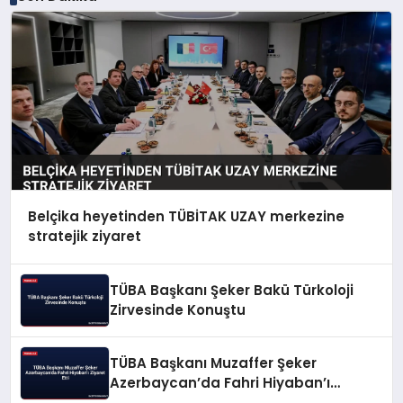
Belçika heyetinden TÜBİTAK UZAY merkezine
stratejik ziyaret
TÜBA Başkanı Şeker Bakü Türkoloji
Zirvesinde Konuştu
TÜBA Başkanı Muzaffer Şeker
Azerbaycan’da Fahri Hiyaban’ı
Ziyaret Etti