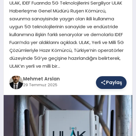
ULAK, IDEF Fuarında 5G Teknolojilerini Sergiliyor ULAK
Haberleşme Genel Müdürü Ruşen Kömürcü,
savunma sanayisinde yaygın olan ikili kullanıma
SAĞLIK
uygun 5G teknolojilerinin sanayide ve endüstride
kullanımına ilişkin farklı senaryolar ve demolarla IDEF
Fuarı’nda yer aldıklarını açıkladı. ULAK, Yerli ve Milli 5G
EĞITIM
Çözümleriyle Hazır Kömürcü, Türkiye’nin operatörler
düzeyinde 5G’ye geçişine hazırlandığını belirterek,
DÜNYA
ULAK’ın yerli ve milli bir…
Mehmet Arslan
Paylaş
29 Temmuz 2025
YAŞAM