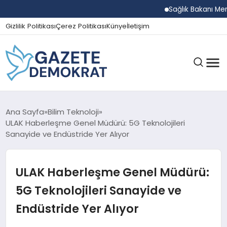
Sağlık Bakanı Memişoğ
Gizlilik Politikası
Çerez Politikası
Künye
İletişim
GÜNDEM
Ana Sayfa
Bilim Teknoloji
ULAK Haberleşme Genel Müdürü: 5G Teknolojileri
Sanayide ve Endüstride Yer Alıyor
EKONOMI
ULAK Haberleşme Genel Müdürü:
SPOR
5G Teknolojileri Sanayide ve
Endüstride Yer Alıyor
MAGAZIN