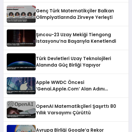
Genç Türk Matematikçiler Balkan
Olimpiyatlarında Zirveye Yerleşti
Şıncou-23 Uzay Mekiği Tiengong
İstasyonu’na Başarıyla Kenetlendi
Türk Devletleri Uzay Teknolojileri
Alanında Güç Birliği Yapıyor
Apple WWDC Öncesi
‘Genai.Apple.Com’ Alan Adını
Kaydetti
OpenAI Matematikçileri Şaşırttı 80
Yıllık Varsayımı Çürüttü
Avrupa Birliği Google’a Rekor