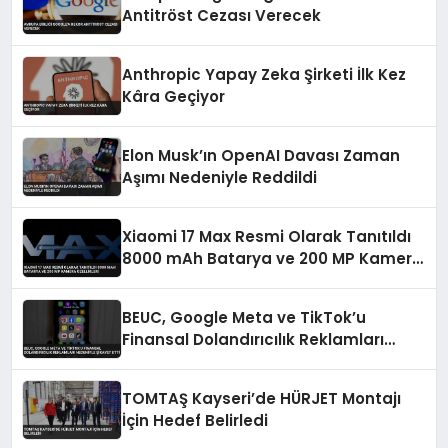
Antitröst Cezası Verecek
Anthropic Yapay Zeka Şirketi İlk Kez
Kâra Geçiyor
Elon Musk’ın OpenAI Davası Zaman
Aşımı Nedeniyle Reddildi
Xiaomi 17 Max Resmi Olarak Tanıtıldı
8000 mAh Batarya ve 200 MP Kamera
Özellikleri
BEUC, Google Meta ve TikTok’u
Finansal Dolandırıcılık Reklamları
Nedeniyle Şikayet Etti
TOMTAŞ Kayseri’de HÜRJET Montajı
İçin Hedef Belirledi