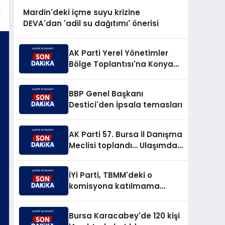
Mardin'deki içme suyu krizine
DEVA'dan 'adil su dağıtımı' önerisi
AK Parti Yerel Yönetimler
Bölge Toplantısı'na Konya
ev sahipliği yaptı
BBP Genel Başkanı
Destici'den İpsala temasları
AK Parti 57. Bursa İl Danışma
Meclisi toplandı… Ulaşımdan
Bursa'ya 266,8 milyar TL'lik
yatırım müjdesi
İYİ Parti, TBMM'deki o
komisyona katılmama
kararı aldı
Bursa Karacabey'de 120 kişi