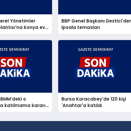
Yerel Yönetimler
BBP Genel Başkanı Destici'de
lantısı'na Konya ev
İpsala temasları
yaptı
 TBMM'deki o
Bursa Karacabey'de 120 kişi
a katılmama kararı
'Anahtar'a katıldı