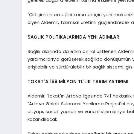
gelerek doğal afetlerin tarıma etkilerini yerinde
"Çiftçimizin emeğini korumak için yeni mekanizmal
diyen Aldemir, tarımsal üretimi güçlendirecek 
SAĞLIK POLİTİKALARINDA YENİ ADIMLAR
Sağlık alanında da etkin bir rol üstlenen Aldem
yardımcılarıyla görüşerek sağlıkta dönüşümün ye
erişilebilir ve sürdürülebilir bir sağlık sistemi içi
TOKAT'A 169 MİLYON TL'LİK TARIM YATIRIMI
Aldemir, Tokat'ın Artova ilçesinde 741 hektarlı
"Artova Göleti Sulaması Yenileme Projesi"ni duyu
altyapı, sanat yapıları ve vana sistemleriyle bö
kazandıracak.
Tokat şehir merkezinde esnaflarla bir araya ge