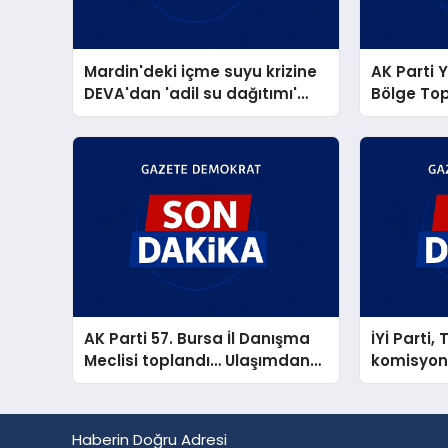
Mardin'deki içme suyu krizine
AK Parti 
DEVA'dan 'adil su dağıtımı'
Bölge Top
önerisi
sahipliği 
AK Parti 57. Bursa İl Danışma
İYİ Parti,
Meclisi toplandı… Ulaşımdan
komisyon
Bursa'ya 266,8 milyar TL'lik
aldı
yatırım müjdesi
Haberin Doğru Adresi