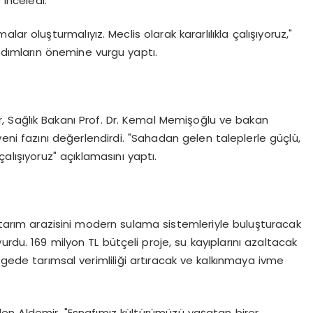
 inceledi.
ar oluşturmalıyız. Meclis olarak kararlılıkla çalışıyoruz,"
adımların önemine vurgu yaptı.
ir, Sağlık Bakanı Prof. Dr. Kemal Memişoğlu ve bakan
ni fazını değerlendirdi. "Sahadan gelen taleplerle güçlü,
n çalışıyoruz" açıklamasını yaptı.
k tarım arazisini modern sulama sistemleriyle buluşturacak
rdu. 169 milyon TL bütçeli proje, su kayıplarını azaltacak
lgede tarımsal verimliliği artıracak ve kalkınmaya ivme
len Aldemir, "Esnafımız kültürümüzü yaşatan birer