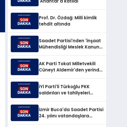
'Anahtar'a katıldı
Prof. Dr. Özdağ: Milli kimlik
tehdit altında
Saadet Partisi'nden 'İnşaat
Mühendisliği Meslek Kanunu'
teklifi
AK Parti Tokat Milletvekili
Cüneyt Aldemir'den yerinde
yoğun mesai
İYİ Parti'li Türkoğlu PKK
saldırıları ve tahliyeleri
sordu
İzmir Buca'da Saadet Partisi
24. yılını vatandaşlara
kutladı