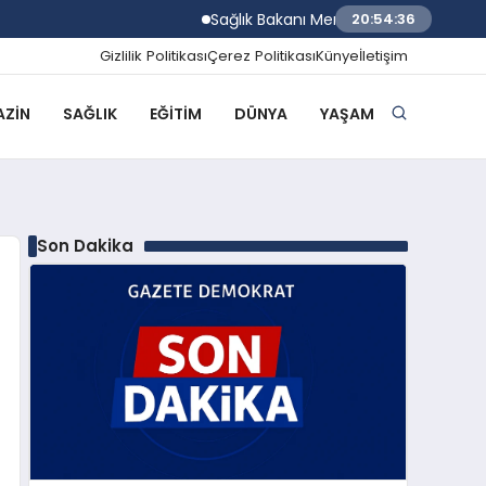
Sağlık Bakanı Memişoğlu İzmir Biyotıp ve
20:54:37
Gizlilik Politikası
Çerez Politikası
Künye
İletişim
ZIN
SAĞLIK
EĞITIM
DÜNYA
YAŞAM
Son Dakika