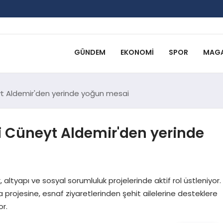
GÜNDEM
EKONOMI
SPOR
MAGA
eyt Aldemir'den yerinde yoğun mesai
li Cüneyt Aldemir'den yerinde
, altyapı ve sosyal sorumluluk projelerinde aktif rol üstleniyor.
a projesine, esnaf ziyaretlerinden şehit ailelerine desteklere
or.