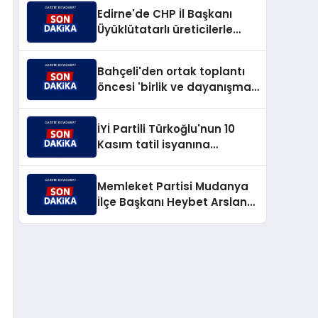
Edirne'de CHP İl Başkanı
Üyüklütatarlı üreticilerle
buluştu
Bahçeli'den ortak toplantı
öncesi 'birlik ve dayanışma'
vurgusu
İYİ Partili Türkoğlu'nun 10
Kasım tatil isyanına
MEB'den jet yanıt
Memleket Partisi Mudanya
İlçe Başkanı Heybet Arslan
istifa etti