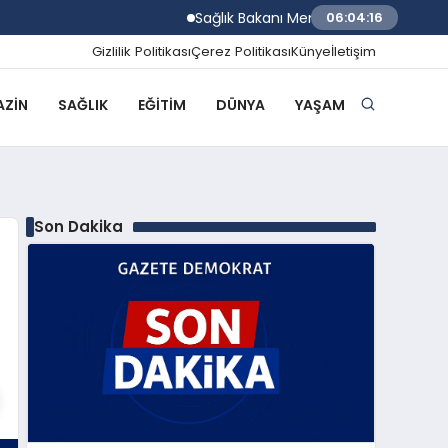
Sağlık Bakanı Memişoğlu İzmir Biyotıp v
06:04:17
Gizlilik Politikası
Çerez Politikası
Künye
İletişim
ZIN
SAĞLIK
EĞITIM
DÜNYA
YAŞAM
Son Dakika