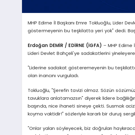
MHP Edirne İl Başkanı Emre Tokluoğlu, Lider Devl
göstermeyenin bu teşkilatta yeri yok" dedi. Başkan
Erdoğan DEMİR / EDİRNE (İGFA)
– MHP Edirne 
Lideri Devlet Bahçeli'ye sadakatlerini yineleyerek 
"Liderine sadakat gösteremeyenin bu teşkilatta
olan inancını vurguladı.
Tokluoğlu, "Şerefin tavizi olmaz. Sözün sözümü
tavuklara anlatamazsın" diyerek lidere bağlılığ
başında, nice ihaneti sineye çekti. Susmak acizli
koyma vaktidir!" sözleriyle kararlı bir duruş sergi
"Onlar yalan söyleyecek, biz doğruları haykıraca