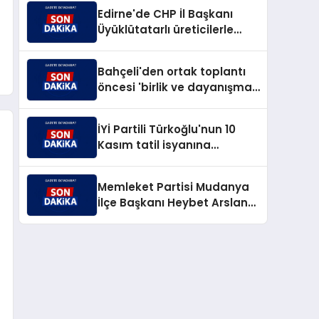
Edirne'de CHP İl Başkanı
Üyüklütatarlı üreticilerle
buluştu
Bahçeli'den ortak toplantı
öncesi 'birlik ve dayanışma'
vurgusu
İYİ Partili Türkoğlu'nun 10
Kasım tatil isyanına
MEB'den jet yanıt
Memleket Partisi Mudanya
İlçe Başkanı Heybet Arslan
istifa etti