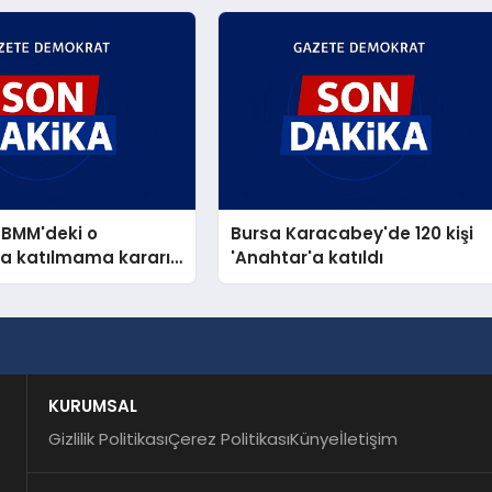
 TBMM'deki o
Bursa Karacabey'de 120 kişi
a katılmama kararı
'Anahtar'a katıldı
KURUMSAL
Gizlilik Politikası
Çerez Politikası
Künye
İletişim