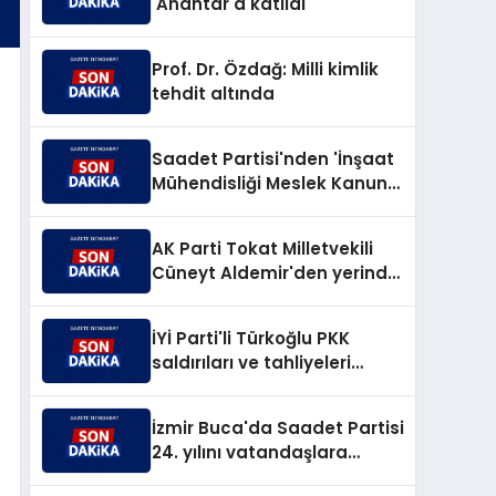
'Anahtar'a katıldı
Prof. Dr. Özdağ: Milli kimlik
tehdit altında
Saadet Partisi'nden 'İnşaat
Mühendisliği Meslek Kanunu'
teklifi
AK Parti Tokat Milletvekili
Cüneyt Aldemir'den yerinde
yoğun mesai
İYİ Parti'li Türkoğlu PKK
saldırıları ve tahliyeleri
sordu
İzmir Buca'da Saadet Partisi
24. yılını vatandaşlara
kutladı