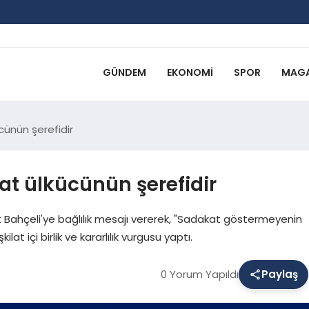
GÜNDEM
EKONOMI
SPOR
MAGA
cünün şerefidir
at ülkücünün şerefidir
et Bahçeli'ye bağlılık mesajı vererek, "Sadakat göstermeyenin
lat içi birlik ve kararlılık vurgusu yaptı.
0 Yorum Yapıldı
Paylaş