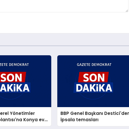
Yerel Yönetimler
BBP Genel Başkanı Destici'de
lantısı'na Konya ev
İpsala temasları
yaptı