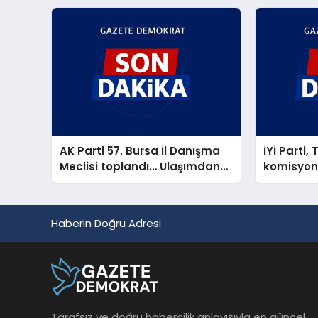
AK Parti 57. Bursa İl Danışma
İYİ Parti,
Meclisi toplandı… Ulaşımdan
komisyon
Bursa'ya 266,8 milyar TL'lik
aldı
yatırım müjdesi
Haberin Doğru Adresi
Tarafsız ve doğru habercilik anlayışıyla en güncel