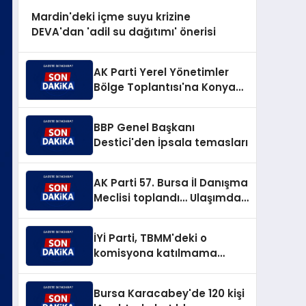
Mardin'deki içme suyu krizine
DEVA'dan 'adil su dağıtımı' önerisi
AK Parti Yerel Yönetimler
Bölge Toplantısı'na Konya
ev sahipliği yaptı
BBP Genel Başkanı
Destici'den İpsala temasları
AK Parti 57. Bursa İl Danışma
Meclisi toplandı… Ulaşımdan
Bursa'ya 266,8 milyar TL'lik
yatırım müjdesi
İYİ Parti, TBMM'deki o
komisyona katılmama
kararı aldı
Bursa Karacabey'de 120 kişi