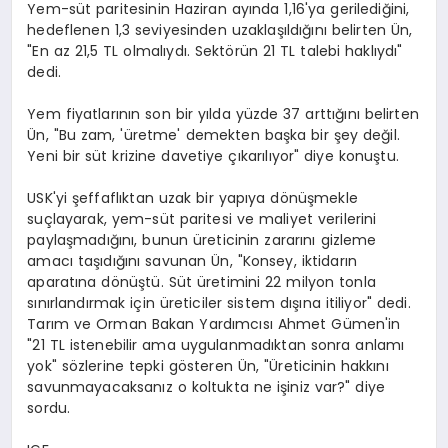
Yem-süt paritesinin Haziran ayında 1,16'ya gerilediğini,
hedeflenen 1,3 seviyesinden uzaklaşıldığını belirten Ün,
"En az 21,5 TL olmalıydı. Sektörün 21 TL talebi haklıydı"
dedi.
Yem fiyatlarının son bir yılda yüzde 37 arttığını belirten
Ün, "Bu zam, 'üretme' demekten başka bir şey değil.
Yeni bir süt krizine davetiye çıkarılıyor" diye konuştu.
USK'yi şeffaflıktan uzak bir yapıya dönüşmekle
suçlayarak, yem-süt paritesi ve maliyet verilerini
paylaşmadığını, bunun üreticinin zararını gizleme
amacı taşıdığını savunan Ün, "Konsey, iktidarın
aparatına dönüştü. Süt üretimini 22 milyon tonla
sınırlandırmak için üreticiler sistem dışına itiliyor" dedi.
Tarım ve Orman Bakan Yardımcısı Ahmet Gümen'in
"21 TL istenebilir ama uygulanmadıktan sonra anlamı
yok" sözlerine tepki gösteren Ün, "Üreticinin hakkını
savunmayacaksanız o koltukta ne işiniz var?" diye
sordu.