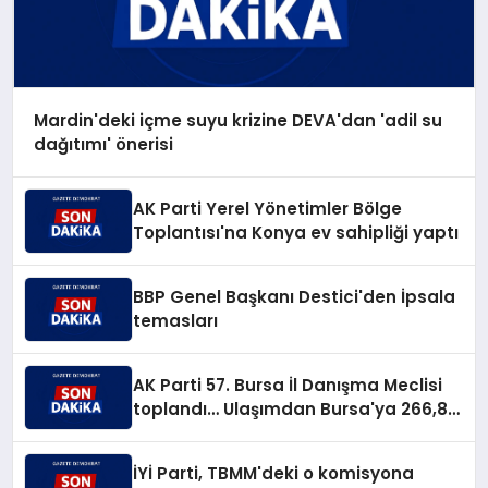
Mardin'deki içme suyu krizine DEVA'dan 'adil su
dağıtımı' önerisi
AK Parti Yerel Yönetimler Bölge
Toplantısı'na Konya ev sahipliği yaptı
BBP Genel Başkanı Destici'den İpsala
temasları
AK Parti 57. Bursa İl Danışma Meclisi
toplandı… Ulaşımdan Bursa'ya 266,8
milyar TL'lik yatırım müjdesi
İYİ Parti, TBMM'deki o komisyona