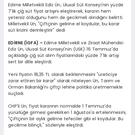
Edirne Milletvekili Ediz Ün, Ulusal Süt Konseyi'nin yüzde
7'lik çiğ süt fiyat artışını eleştirerek, kararın hem
yetersiz olduğunu hem de gecikmeli alındığını belirtti.
Milletvekil Ün, "Çiftçinin gelirine el koydular, bu karar
süt krizini derinleştirir" dedi
EDİRNE (İGFA) –
Edirne Milletvekili ve Ziraat Mühendisi
Ediz Ün, Ulusal Süt Konseyi'nin (USK) 16 Temmuz'da
açıkladığı çiğ süt alım fiyatlarındaki yüzde 7'lik artışı
sert bir dille eleştirdi.
Yeni fiyatın 18,35 TL olarak belirlenmesini "üreticiye
zarar ettiren bir karar" olarak niteleyen Ün, Tarım ve
Orman Bakanlığı'nı çiftçi lehine politika üretmemekle
suçladı.
CHP'li Ün, fiyat kararının normalde 1 Temmuz'da
yürürlüğe girmesi gerekirken 1 Ağustos'a ertelenmesini,
"Çiftçinin bir aylık gelirine tefeciler gibi el koydular. Bu
gecikme bilinçli," sözleriyle eleştirdi.