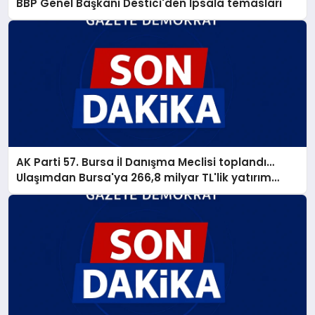
BBP Genel Başkanı Destici'den İpsala temasları
AK Parti 57. Bursa İl Danışma Meclisi toplandı…
Ulaşımdan Bursa'ya 266,8 milyar TL'lik yatırım
müjdesi