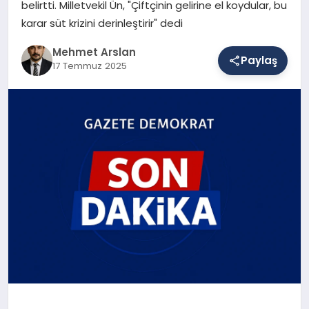
belirtti. Milletvekil Ün, "Çiftçinin gelirine el koydular, bu
karar süt krizini derinleştirir" dedi
SAĞLIK
Mehmet Arslan
Paylaş
17 Temmuz 2025
EĞITIM
DÜNYA
YAŞAM