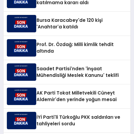
katılmama kararı aldı
Bursa Karacabey'de 120 kişi
'Anahtar'a katıldı
Prof. Dr. Özdağ: Milli kimlik tehdit
altında
Saadet Partisi'nden 'İnşaat
Mühendisliği Meslek Kanunu' teklifi
AK Parti Tokat Milletvekili Cüneyt
Aldemir'den yerinde yoğun mesai
İYİ Parti'li Türkoğlu PKK saldırıları ve
tahliyeleri sordu