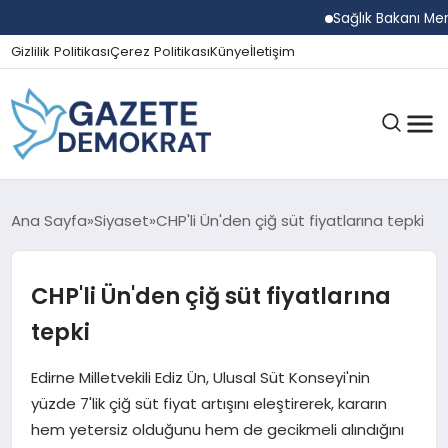
Sağlık Bakanı Memişoğ
Gizlilik Politikası
Çerez Politikası
Künye
İletişim
GÜNDEM
Ana Sayfa
Siyaset
CHP'li Ün'den çiğ süt fiyatlarına tepki
CHP'li Ün'den çiğ süt fiyatlarına
EKONOMI
tepki
SPOR
Edirne Milletvekili Ediz Ün, Ulusal Süt Konseyi'nin
yüzde 7'lik çiğ süt fiyat artışını eleştirerek, kararın
hem yetersiz olduğunu hem de gecikmeli alındığını
MAGAZIN