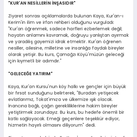
"KUR'AN NESİLLERİN İNŞASIDIR"
Ziyaret sonrası açıklamalarda bulunan Kaya, Kur'an-ı
Kerim'in ilim ve irfan rehberi olduğunu vurguladı:
"Kur'an öğrenmek, sadece harfleri ezberlemek değil;
hayatın anlamını kavramak, doğruyu yanlıştan ayırmak
ve yaradılış gayemizi idrak etmektir. Kur'an öğrenen
nesiller, ailesine, milletine ve insanlığa faydalı bireyler
olarak yetişir. Bu kurs, Çamağzı Köyü'müzün geleceği
için kıymetli bir adımdır."
"GELECEĞE YATIRIM"
Kaya, Kur'an Kursu'nun köy halkı ve gençler için büyük
bir fırsat sunduğunu belirterek, "Buradan yetişecek
evlatlarımız, Tokat'ımıza ve ülkemize ışık olacak.
İnancına bağlı, çağın gerekliliklerine hakim bireyler
yetiştirmek zorundayız. Bu kurs, bu hedefe önemli bir
katkı sağlayacak. Emeği geçenlere teşekkür ediyor,
hizmetin hayırlı olmasını diliyorum" dedi.