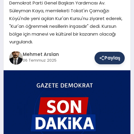
Demokrat Parti Genel Başkan Yardımcısı Av.
Süleyman Kaya, memleketi Tokat'ın Çamağzı
Köyü'nde yeni açılan Kur'an Kursu'nu ziyaret ederek,
SAĞLIK
"Kur'an öğrenmek nesillerin inşasıdır" dedi. Kursun
bölge için manevi ve kültürel bir kazanım olacağı
vurgulandı.
EĞITIM
Mehmet Arslan
Paylaş
06 Temmuz 2025
DÜNYA
YAŞAM