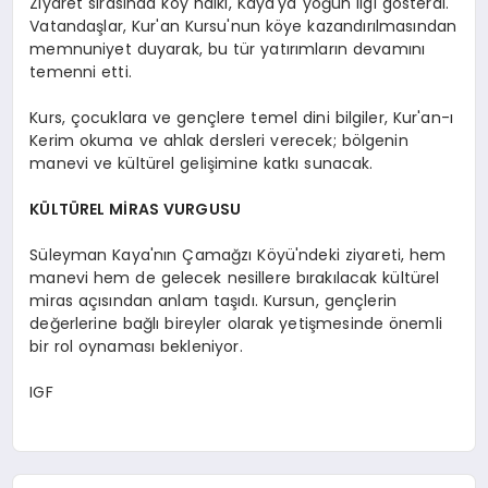
Ziyaret sırasında köy halkı, Kaya'ya yoğun ilgi gösterdi.
Vatandaşlar, Kur'an Kursu'nun köye kazandırılmasından
memnuniyet duyarak, bu tür yatırımların devamını
temenni etti.
Kurs, çocuklara ve gençlere temel dini bilgiler, Kur'an-ı
Kerim okuma ve ahlak dersleri verecek; bölgenin
manevi ve kültürel gelişimine katkı sunacak.
KÜLTÜREL MİRAS VURGUSU
Süleyman Kaya'nın Çamağzı Köyü'ndeki ziyareti, hem
manevi hem de gelecek nesillere bırakılacak kültürel
miras açısından anlam taşıdı. Kursun, gençlerin
değerlerine bağlı bireyler olarak yetişmesinde önemli
bir rol oynaması bekleniyor.
IGF