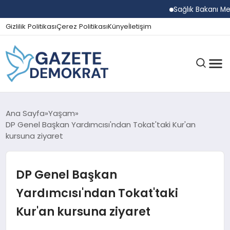
Sağlık Bakanı Memişo
Gizlilik Politikası
Çerez Politikası
Künye
İletişim
GÜNDEM
Ana Sayfa
Yaşam
DP Genel Başkan Yardımcısı'ndan Tokat'taki Kur'an
kursuna ziyaret
EKONOMI
DP Genel Başkan
SPOR
Yardımcısı'ndan Tokat'taki
Kur'an kursuna ziyaret
MAGAZIN