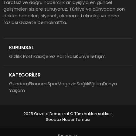
Tarafsız ve doğru habercilik anlayışıyla en güncel
gelişmeleri sizlere sunuyoruz. Türkiye ve dünyadan son
dakika haberleri, siyaset, ekonomi, teknoloji ve daha
fazlası Gazete Demokrat’ta.
KURUMSAL
Gizlilik Politikası
Çerez Politikası
Künye
İletişim
KATEGORİLER
Gündem
Ekonomi
Spor
Magazin
Sağlık
Eğitim
Dünya
Yaşam
2025 Gazete Demokrat © Tüm hakları saklıdır.
Seobaz Haber Teması
Pharmaton