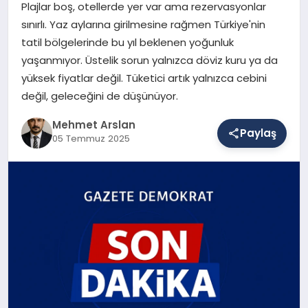
Plajlar boş, otellerde yer var ama rezervasyonlar
sınırlı. Yaz aylarına girilmesine rağmen Türkiye'nin
tatil bölgelerinde bu yıl beklenen yoğunluk
SAĞLIK
yaşanmıyor. Üstelik sorun yalnızca döviz kuru ya da
yüksek fiyatlar değil. Tüketici artık yalnızca cebini
değil, geleceğini de düşünüyor.
EĞITIM
Mehmet Arslan
Paylaş
05 Temmuz 2025
DÜNYA
YAŞAM