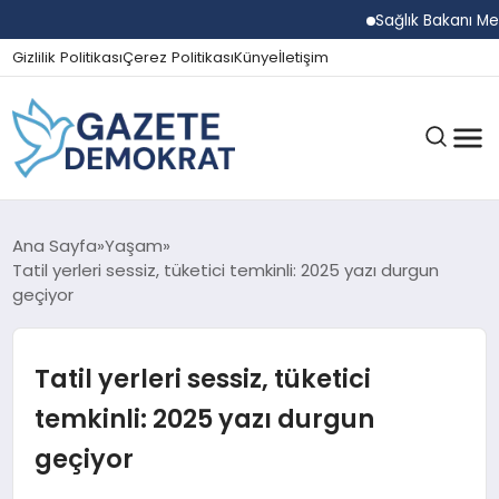
Sağlık Bakanı Memişoğl
Gizlilik Politikası
Çerez Politikası
Künye
İletişim
GÜNDEM
Ana Sayfa
Yaşam
Tatil yerleri sessiz, tüketici temkinli: 2025 yazı durgun
geçiyor
EKONOMI
Tatil yerleri sessiz, tüketici
SPOR
temkinli: 2025 yazı durgun
geçiyor
MAGAZIN