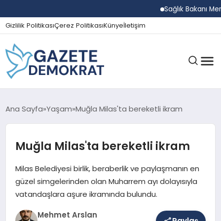
Sağlık Bakanı Memişoğ
Gizlilik Politikası
Çerez Politikası
Künye
İletişim
GÜNDEM
Ana Sayfa
Yaşam
Muğla Milas'ta bereketli ikram
Muğla Milas'ta bereketli ikram
EKONOMI
Milas Belediyesi birlik, beraberlik ve paylaşmanın en
SPOR
güzel simgelerinden olan Muharrem ayı dolayısıyla
vatandaşlara aşure ikramında bulundu.
Mehmet Arslan
MAGAZIN
Paylaş