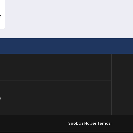
e
m
Seobaz Haber Teması