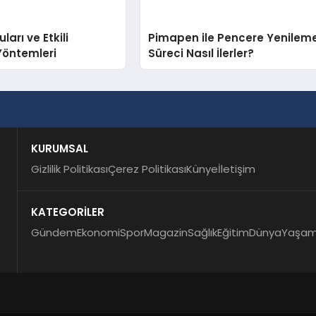
arı ve Etkili
Pimapen ile Pencere Yenilem
Yöntemleri
Süreci Nasıl İlerler?
KURUMSAL
Gizlilik Politikası
Çerez Politikası
Künye
İletişim
KATEGORİLER
Gündem
Ekonomi
Spor
Magazin
Sağlık
Eğitim
Dünya
Yaşa