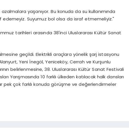
di azalmalara yaşanıyor. Bu konuda da su kullanımında
af edemeyiz. Suyumuz bol olsa da israf etmemeliyiz."
uz tarihleri arasında 38'inci Uluslararası Kültür Sanat
ine geçildi. Elektrikli araçlara yönelik şarj istasyonu
Alanyurt, Yeni İnegöl, Yeniceköy, Cerrah ve Kurşunlu
ının belirlenmesine, 38. Uluslararası Kültür Sanat Festivali
arı Yarışmasında 10 farklı ülkeden katılacak halk dansları
kadar pek çok farklı konuda görüşme ve değerlendirmeler