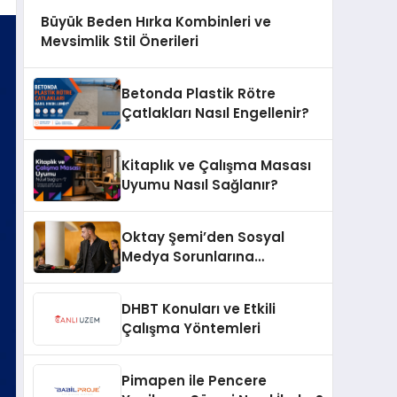
Büyük Beden Hırka Kombinleri ve
Mevsimlik Stil Önerileri
Betonda Plastik Rötre
Çatlakları Nasıl Engellenir?
Kitaplık ve Çalışma Masası
Uyumu Nasıl Sağlanır?
Oktay Şemi’den Sosyal
Medya Sorunlarına
Profesyonel Müdahale ve
Hızlı Çözüm Desteği
DHBT Konuları ve Etkili
Çalışma Yöntemleri
Pimapen ile Pencere