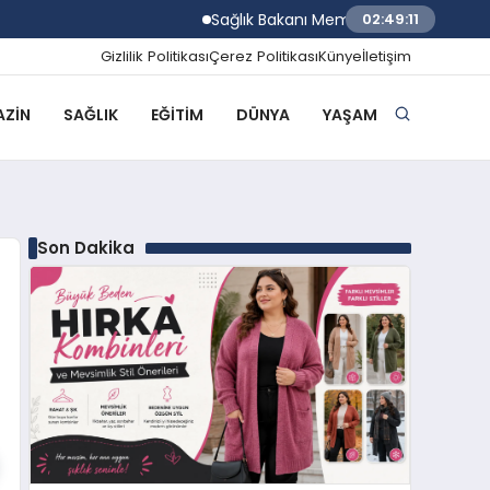
Sağlık Bakanı Memişoğlu Rize Şehir Hasta
02:49:12
Gizlilik Politikası
Çerez Politikası
Künye
İletişim
ZIN
SAĞLIK
EĞITIM
DÜNYA
YAŞAM
Son Dakika