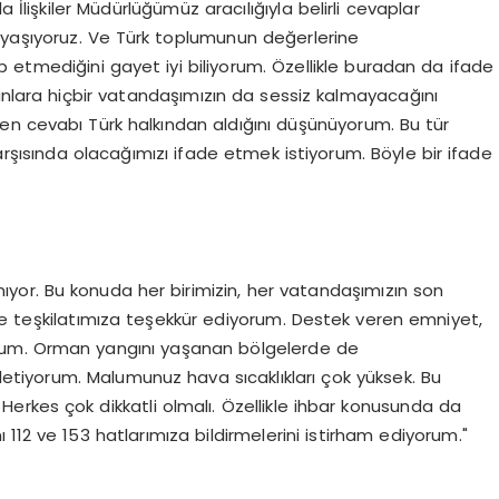
lişkiler Müdürlüğümüz aracılığıyla belirli cevaplar
yaşıyoruz. Ve Türk toplumunun değerlerine
 etmediğini gayet iyi biliyorum. Özellikle buradan da ifade
unlara hiçbir vatandaşımızın da sessiz kalmayacağını
en cevabı Türk halkından aldığını düşünüyorum. Bu tür
arşısında olacağımızı ifade etmek istiyorum. Böyle bir ifade
ıyor. Bu konuda her birimizin, her vatandaşımızın son
ye teşkilatımıza teşekkür ediyorum. Destek veren emniyet,
rum. Orman yangını yaşanan bölgelerde de
letiyorum. Malumunuz hava sıcaklıkları çok yüksek. Bu
 Herkes çok dikkatli olmalı. Özellikle ihbar konusunda da
ı 112 ve 153 hatlarımıza bildirmelerini istirham ediyorum."