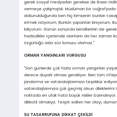
gerek sosyal medyadan gerekse de Basın Halkla İ
vermeye çalışmıştık. Müslüman bir coğrafyada 
dokunulduğunda ben hiç kimsenin bunları tasvip
etmek istiyorum. Bunları yapanları kınıyorum. B
biliyorum. Günün sonunda kendilerinin de gerek
hadsizlikler içerisinde olanların da her zaman k
özgürlüğü asla söz konusu olamaz."
ORMAN YANGINLARI VURGUSU
"Son günlerde çok fazla orman yangınları yaşan
derece duyarlı olması gerekiyor. Ben tüm itfai
jandarma ve vatandaşlarımıza teşekkür ediyo
vatandaşlarımıza çok geçmiş olsun dileklerimi i
noktada en ufak hata büyük riskler barındırıyor.
dikkatli olmalıyız. Tespit edilen her olayı, duman
SU TASARRUFUNA DİKKAT ÇEKİLDİ