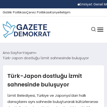
Emniyet Genel Müdürü
Gizlilik Politikası
Çerez Politikası
Künye
İletişim
GÜNDEM
Ana Sayfa
Yaşam
Türk-Japon dostluğu İzmit sahnesinde buluşuyor
EKONOMI
Türk-Japon dostluğu İzmit
sahnesinde buluşuyor
SPOR
İzmit Belediyesi, Türkiye ve Japonya'dan halk
dansçılarını aynı sahnede buluşturarak kültürlerarası
MAGAZIN