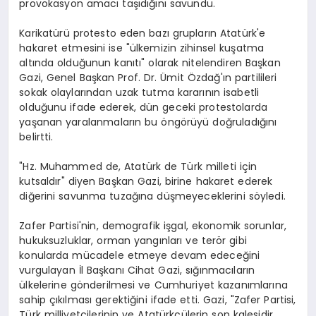
provokasyon amacı taşıdığını savundu.
Karikatürü protesto eden bazı grupların Atatürk'e
hakaret etmesini ise "ülkemizin zihinsel kuşatma
altında olduğunun kanıtı" olarak nitelendiren Başkan
Gazi, Genel Başkan Prof. Dr. Ümit Özdağ'ın partilileri
sokak olaylarından uzak tutma kararının isabetli
olduğunu ifade ederek, dün geceki protestolarda
yaşanan yaralanmaların bu öngörüyü doğruladığını
belirtti.
"Hz. Muhammed de, Atatürk de Türk milleti için
kutsaldır" diyen Başkan Gazi, birine hakaret ederek
diğerini savunma tuzağına düşmeyeceklerini söyledi.
Zafer Partisi'nin, demografik işgal, ekonomik sorunlar,
hukuksuzluklar, orman yangınları ve terör gibi
konularda mücadele etmeye devam edeceğini
vurgulayan İl Başkanı Cihat Gazi, sığınmacıların
ülkelerine gönderilmesi ve Cumhuriyet kazanımlarına
sahip çıkılması gerektiğini ifade etti. Gazi, "Zafer Partisi,
Türk milliyetçilerinin ve Atatürkçülerin son kalesidir.