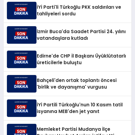
İYİ Parti'li Türkoğlu PKK saldırıları ve
tahliyeleri sordu
İzmir Buca'da Saadet Partisi 24. yılını
vatandaşlara kutladı
Edirne'de CHP İl Başkanı Üyüklütatarlı
üreticilerle buluştu
Bahçeli'den ortak toplantı öncesi
'birlik ve dayanışma' vurgusu
İYİ Partili Türkoğlu'nun 10 Kasım tatil
isyanına MEB'den jet yanıt
Memleket Partisi Mudanya İlçe