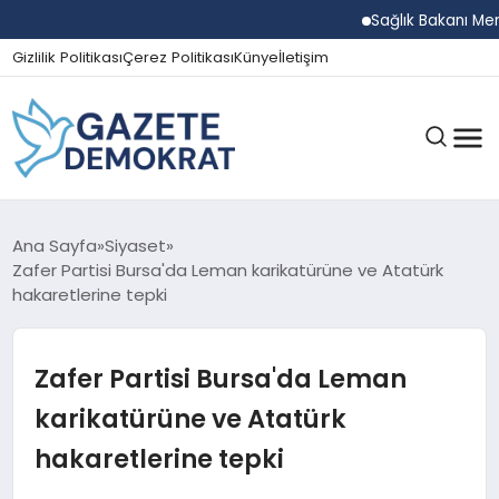
Sağlık Bakanı Memişo
Gizlilik Politikası
Çerez Politikası
Künye
İletişim
GÜNDEM
Ana Sayfa
Siyaset
Zafer Partisi Bursa'da Leman karikatürüne ve Atatürk
hakaretlerine tepki
EKONOMI
Zafer Partisi Bursa'da Leman
SPOR
karikatürüne ve Atatürk
hakaretlerine tepki
MAGAZIN