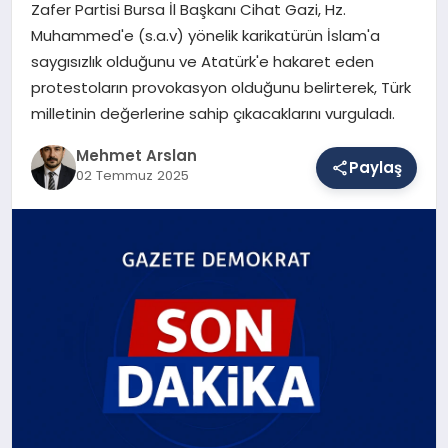
Zafer Partisi Bursa İl Başkanı Cihat Gazi, Hz.
Muhammed'e (s.a.v) yönelik karikatürün İslam'a
saygısızlık olduğunu ve Atatürk'e hakaret eden
SAĞLIK
protestoların provokasyon olduğunu belirterek, Türk
milletinin değerlerine sahip çıkacaklarını vurguladı.
EĞITIM
Mehmet Arslan
Paylaş
02 Temmuz 2025
DÜNYA
YAŞAM