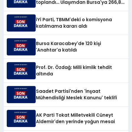
toplandı… Ulaşımdan Bursa'ya 266,8
milyar TL'lik yatırım müjdesi
İYİ Parti, TBMM'deki o komisyona
katılmama kararı aldı
Bursa Karacabey'de 120 kişi
'Anahtar'a katıldı
Prof. Dr. Özdağ: Milli kimlik tehdit
altında
Saadet Partisi'nden 'İnşaat
Mühendisliği Meslek Kanunu' teklifi
AK Parti Tokat Milletvekili Cüneyt
Aldemir'den yerinde yoğun mesai