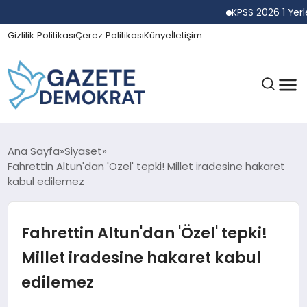
KPSS 2026 1 Yerleşt
Gizlilik Politikası
Çerez Politikası
Künye
İletişim
GÜNDEM
Ana Sayfa
Siyaset
Fahrettin Altun'dan 'Özel' tepki! Millet iradesine hakaret
kabul edilemez
EKONOMI
Fahrettin Altun'dan 'Özel' tepki!
SPOR
Millet iradesine hakaret kabul
edilemez
MAGAZIN