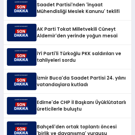
Saadet Partisi'nden 'İnşaat
Mühendisliği Meslek Kanunu' teklifi
AK Parti Tokat Milletvekili Cüneyt
Aldemir'den yerinde yoğun mesai
İYİ Parti'li Türkoğlu PKK saldırıları ve
tahliyeleri sordu
İzmir Buca'da Saadet Partisi 24. yılını
vatandaşlara kutladı
Edirne'de CHP İl Başkanı Üyüklütatarlı
üreticilerle buluştu
Bahçeli'den ortak toplantı öncesi
'birlik ve dayanışma' vurgusu