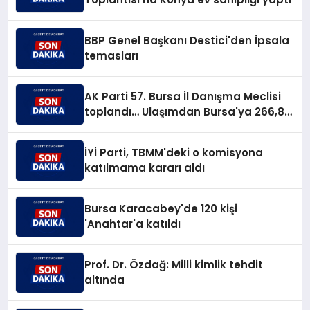
BBP Genel Başkanı Destici'den İpsala
temasları
AK Parti 57. Bursa İl Danışma Meclisi
toplandı… Ulaşımdan Bursa'ya 266,8
milyar TL'lik yatırım müjdesi
İYİ Parti, TBMM'deki o komisyona
katılmama kararı aldı
Bursa Karacabey'de 120 kişi
'Anahtar'a katıldı
Prof. Dr. Özdağ: Milli kimlik tehdit
altında