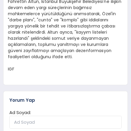
Fahrettin Altun, İstanbul Büyükşehir Belediyesi'ne ilişkin
devam eden yargı süreçlerinin bağımsız
mahkemelerce yürütüldüğünü anımsatarak, Özel'in
"darbe planı", "cunta" ve "komplo" gibi iddialarını
yargıya yönelik bir tehdit ve itibarsızlaştırma çabası
olarak nitelendirdi. Altun ayrıca, "kayyım listeleri
hazırlandı" şeklindeki somut veriye dayanmayan
açıklamaların, toplumu yanıltmayı ve kurumlara
güveni zayıflatmayı amaçlayan dezenformasyon
faaliyetleri olduğunu ifade etti.
IGF
Yorum Yap
Ad Soyad: