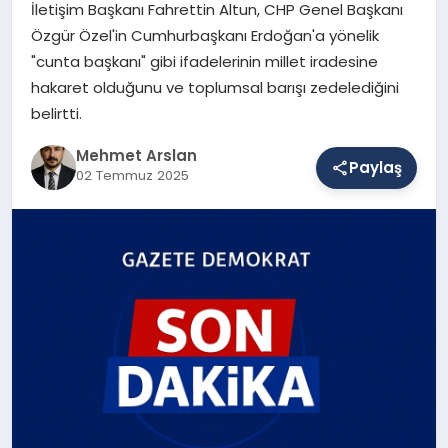
İletişim Başkanı Fahrettin Altun, CHP Genel Başkanı
Özgür Özel'in Cumhurbaşkanı Erdoğan'a yönelik
"cunta başkanı" gibi ifadelerinin millet iradesine
SAĞLIK
hakaret olduğunu ve toplumsal barışı zedelediğini
belirtti.
EĞITIM
Mehmet Arslan
Paylaş
02 Temmuz 2025
DÜNYA
YAŞAM