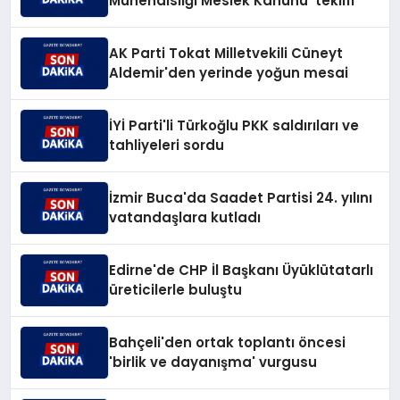
Mühendisliği Meslek Kanunu' teklifi
AK Parti Tokat Milletvekili Cüneyt
Aldemir'den yerinde yoğun mesai
İYİ Parti'li Türkoğlu PKK saldırıları ve
tahliyeleri sordu
İzmir Buca'da Saadet Partisi 24. yılını
vatandaşlara kutladı
Edirne'de CHP İl Başkanı Üyüklütatarlı
üreticilerle buluştu
Bahçeli'den ortak toplantı öncesi
'birlik ve dayanışma' vurgusu