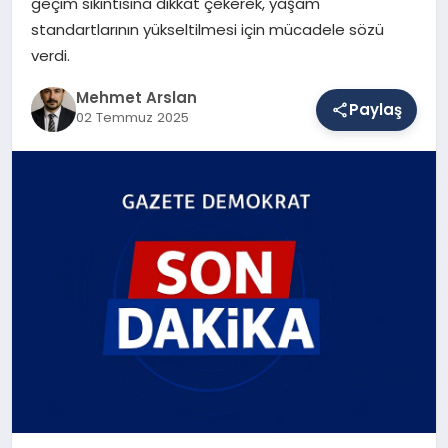
geçim sıkıntısına dikkat çekerek, yaşam
standartlarının yükseltilmesi için mücadele sözü
verdi.
SAĞLIK
Mehmet Arslan
Paylaş
02 Temmuz 2025
EĞITIM
DÜNYA
YAŞAM