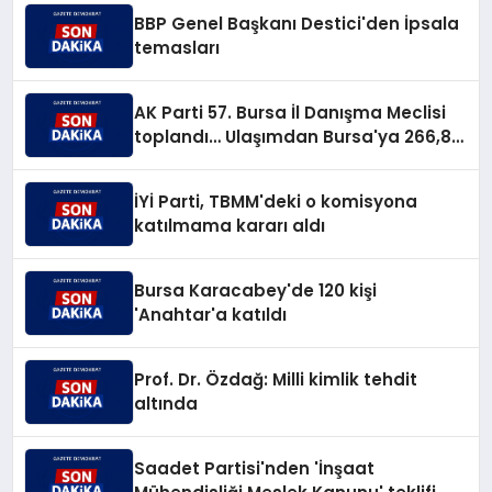
BBP Genel Başkanı Destici'den İpsala
temasları
AK Parti 57. Bursa İl Danışma Meclisi
toplandı… Ulaşımdan Bursa'ya 266,8
milyar TL'lik yatırım müjdesi
İYİ Parti, TBMM'deki o komisyona
katılmama kararı aldı
Bursa Karacabey'de 120 kişi
'Anahtar'a katıldı
Prof. Dr. Özdağ: Milli kimlik tehdit
altında
Saadet Partisi'nden 'İnşaat