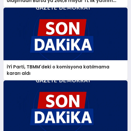
Ulaşımdan Bursa'ya 266,8 milyar TL'lik yatırım
müjdesi
İYİ Parti, TBMM'deki o komisyona katılmama
kararı aldı