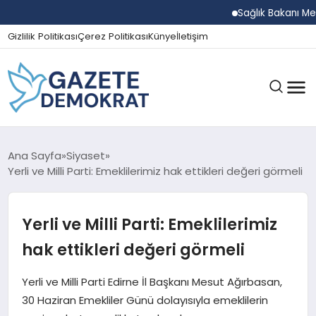
Sağlık Bakanı Memişo
Gizlilik Politikası
Çerez Politikası
Künye
İletişim
GÜNDEM
Ana Sayfa
Siyaset
Yerli ve Milli Parti: Emeklilerimiz hak ettikleri değeri görmeli
EKONOMI
Yerli ve Milli Parti: Emeklilerimiz
hak ettikleri değeri görmeli
SPOR
Yerli ve Milli Parti Edirne İl Başkanı Mesut Ağırbasan,
30 Haziran Emekliler Günü dolayısıyla emeklilerin
MAGAZIN