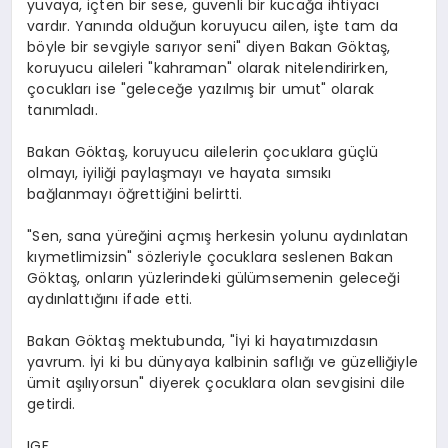
yuvaya, içten bir sese, güvenli bir kucağa ihtiyacı
vardır. Yanında olduğun koruyucu ailen, işte tam da
böyle bir sevgiyle sarıyor seni" diyen Bakan Göktaş,
koruyucu aileleri "kahraman" olarak nitelendirirken,
çocukları ise "geleceğe yazılmış bir umut" olarak
tanımladı.
Bakan Göktaş, koruyucu ailelerin çocuklara güçlü
olmayı, iyiliği paylaşmayı ve hayata sımsıkı
bağlanmayı öğrettiğini belirtti.
"Sen, sana yüreğini açmış herkesin yolunu aydınlatan
kıymetlimizsin" sözleriyle çocuklara seslenen Bakan
Göktaş, onların yüzlerindeki gülümsemenin geleceği
aydınlattığını ifade etti.
Bakan Göktaş mektubunda, "İyi ki hayatımızdasın
yavrum. İyi ki bu dünyaya kalbinin saflığı ve güzelliğiyle
ümit aşılıyorsun" diyerek çocuklara olan sevgisini dile
getirdi.
IGF