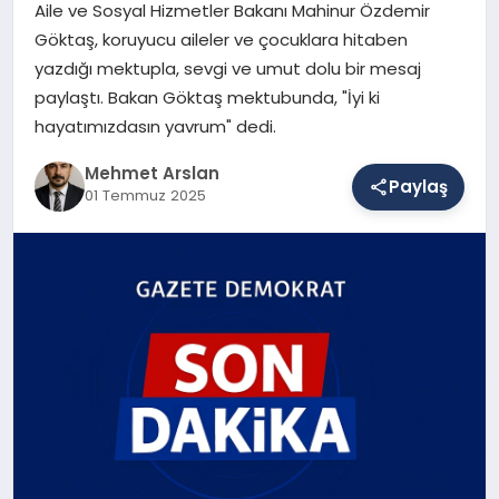
Aile ve Sosyal Hizmetler Bakanı Mahinur Özdemir
Göktaş, koruyucu aileler ve çocuklara hitaben
yazdığı mektupla, sevgi ve umut dolu bir mesaj
SAĞLIK
paylaştı. Bakan Göktaş mektubunda, "İyi ki
hayatımızdasın yavrum" dedi.
EĞITIM
Mehmet Arslan
Paylaş
01 Temmuz 2025
DÜNYA
YAŞAM