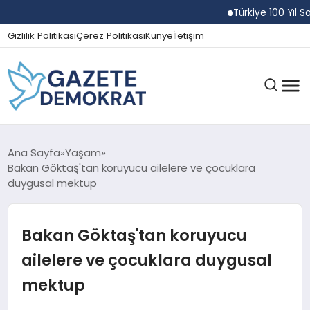
Türkiye 100 Yıl Sonra
Gizlilik Politikası
Çerez Politikası
Künye
İletişim
GÜNDEM
Ana Sayfa
Yaşam
Bakan Göktaş'tan koruyucu ailelere ve çocuklara
duygusal mektup
EKONOMI
Bakan Göktaş'tan koruyucu
SPOR
ailelere ve çocuklara duygusal
mektup
MAGAZIN