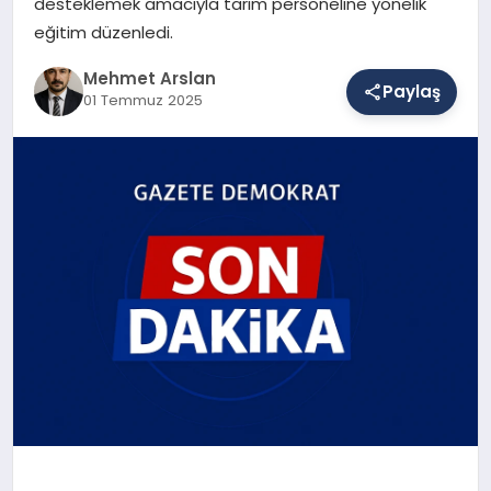
desteklemek amacıyla tarım personeline yönelik
eğitim düzenledi.
SAĞLIK
Mehmet Arslan
Paylaş
01 Temmuz 2025
EĞITIM
DÜNYA
YAŞAM