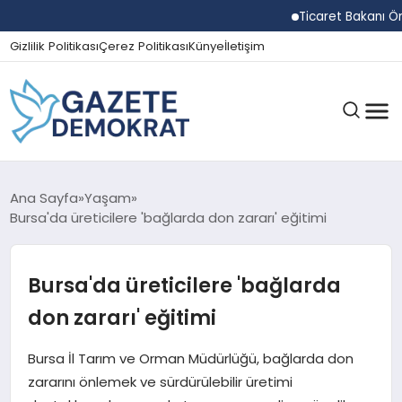
Ticaret Bakanı Ömer Bo
Gizlilik Politikası
Çerez Politikası
Künye
İletişim
GÜNDEM
Ana Sayfa
Yaşam
Bursa'da üreticilere 'bağlarda don zararı' eğitimi
EKONOMI
Bursa'da üreticilere 'bağlarda
don zararı' eğitimi
SPOR
Bursa İl Tarım ve Orman Müdürlüğü, bağlarda don
zararını önlemek ve sürdürülebilir üretimi
MAGAZIN