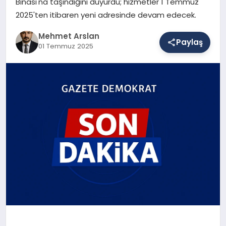
Binası'na taşındığını duyurdu; hizmetler 1 Temmuz
2025'ten itibaren yeni adresinde devam edecek.
SAĞLIK
Mehmet Arslan
Paylaş
01 Temmuz 2025
EĞITIM
DÜNYA
YAŞAM