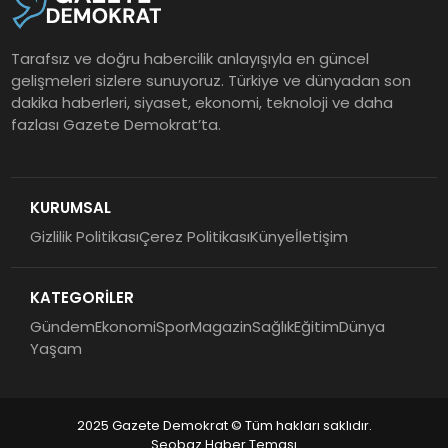
Tarafsız ve doğru habercilik anlayışıyla en güncel
gelişmeleri sizlere sunuyoruz. Türkiye ve dünyadan son
dakika haberleri, siyaset, ekonomi, teknoloji ve daha
fazlası Gazete Demokrat’ta.
KURUMSAL
Gizlilik Politikası
Çerez Politikası
Künye
İletişim
KATEGORİLER
Gündem
Ekonomi
Spor
Magazin
Sağlık
Eğitim
Dünya
Yaşam
2025 Gazete Demokrat © Tüm hakları saklıdır.
Seobaz Haber Teması