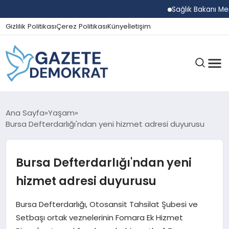
Sağlık Bakanı Memişo
Gizlilik Politikası
Çerez Politikası
Künye
İletişim
GÜNDEM
Ana Sayfa
Yaşam
Bursa Defterdarlığı'ndan yeni hizmet adresi duyurusu
EKONOMI
Bursa Defterdarlığı'ndan yeni
hizmet adresi duyurusu
SPOR
Bursa Defterdarlığı, Otosansit Tahsilat Şubesi ve
Setbaşı ortak veznelerinin Fomara Ek Hizmet
MAGAZIN