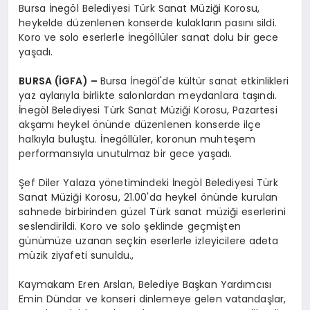
Bursa İnegöl Belediyesi Türk Sanat Müziği Korosu,
heykelde düzenlenen konserde kulakların pasını sildi.
Koro ve solo eserlerle İnegöllüler sanat dolu bir gece
yaşadı.
BURSA (İGFA) –
Bursa İnegöl'de kültür sanat etkinlikleri
yaz aylarıyla birlikte salonlardan meydanlara taşındı.
İnegöl Belediyesi Türk Sanat Müziği Korosu, Pazartesi
akşamı heykel önünde düzenlenen konserde ilçe
halkıyla buluştu. İnegöllüler, koronun muhteşem
performansıyla unutulmaz bir gece yaşadı.
Şef Diler Yalaza yönetimindeki İnegöl Belediyesi Türk
Sanat Müziği Korosu, 21.00'da heykel önünde kurulan
sahnede birbirinden güzel Türk sanat müziği eserlerini
seslendirildi. Koro ve solo şeklinde geçmişten
günümüze uzanan seçkin eserlerle izleyicilere adeta
müzik ziyafeti sunuldu.,
Kaymakam Eren Arslan, Belediye Başkan Yardımcısı
Emin Dündar ve konseri dinlemeye gelen vatandaşlar,