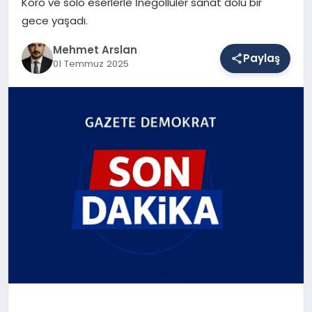
Koro ve solo eserlerle İnegöllüler sanat dolu bir
gece yaşadı.
SAĞLIK
Mehmet Arslan
Paylaş
01 Temmuz 2025
EĞITIM
DÜNYA
YAŞAM