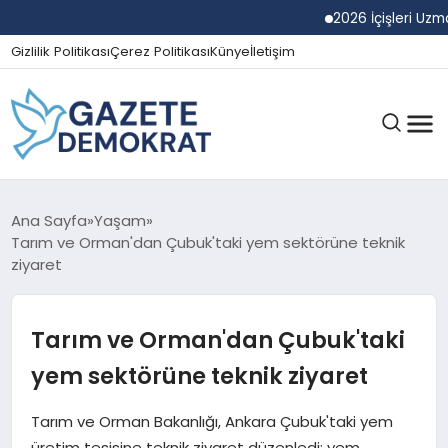
2026 İçişleri Uzman Ya
Gizlilik Politikası
Çerez Politikası
Künye
İletişim
GÜNDEM
Ana Sayfa
Yaşam
Tarım ve Orman'dan Çubuk'taki yem sektörüne teknik
ziyaret
EKONOMI
Tarım ve Orman'dan Çubuk'taki
SPOR
yem sektörüne teknik ziyaret
Tarım ve Orman Bakanlığı, Ankara Çubuk'taki yem
MAGAZIN
üretim tesisine teknik ziyaret düzenledi; yem