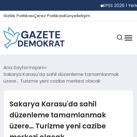
KPSS 2026 1 Yerleşti
Gizlilik Politikası
Çerez Politikası
Künye
İletişim
GÜNDEM
Ana Sayfa
Yaşam
Sakarya Karasu'da sahil düzenleme tamamlanmak
üzere… Turizme yeni cazibe merkezi olacak
EKONOMI
Sakarya Karasu'da sahil
SPOR
düzenleme tamamlanmak
üzere… Turizme yeni cazibe
MAGAZIN
merkezi olacak