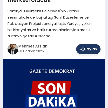
Sakarya Büyükşehir Belediyesi'nin Karasu
SAĞLIK
Yenimahalle'de başlattığı Sahil Düzenleme ve
Rekreasyon Projesi sona yaklaştı. Yürüyüş yolları,
bisiklet yolları ve balık tutma alanlarıyla Karasu
EĞITIM
turizmin gözdesi olacak.
Mehmet Arslan
Paylaş
30 Haziran 2025
DÜNYA
YAŞAM