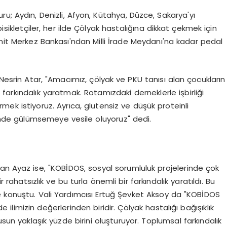
u; Aydın, Denizli, Afyon, Kütahya, Düzce, Sakarya'yı
ikletçiler, her ilde Çölyak hastalığına dikkat çekmek için
zmit Merkez Bankası'ndan Milli İrade Meydanı'na kadar pedal
srin Atar, "Amacımız, çölyak ve PKU tanısı alan çocukların
arkındalık yaratmak. Rotamızdaki derneklerle işbirliği
k istiyoruz. Ayrıca, glutensiz ve düşük proteinli
inde gülümsemeye vesile oluyoruz" dedi.
an Ayaz ise, "KOBİDOS, sosyal sorumluluk projelerinde çok
r rahatsızlık ve bu turla önemli bir farkındalık yaratıldı. Bu
e konuştu. Vali Yardımcısı Ertuğ Şevket Aksoy da "KOBİDOS
ilimizin değerlerinden biridir. Çölyak hastalığı bağışıklık
usun yaklaşık yüzde birini oluşturuyor. Toplumsal farkındalık