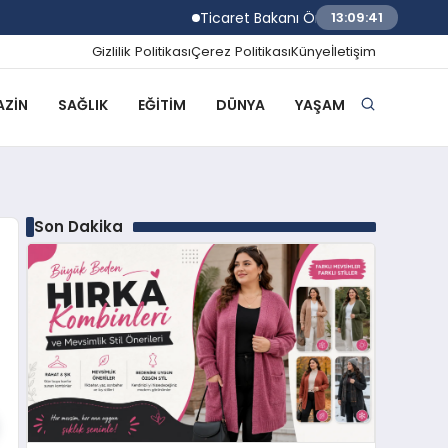
Ticaret Bakanı Ömer Bolat Temmuz ayı dış t
13:09:42
Gizlilik Politikası
Çerez Politikası
Künye
İletişim
ZIN
SAĞLIK
EĞITIM
DÜNYA
YAŞAM
Son Dakika