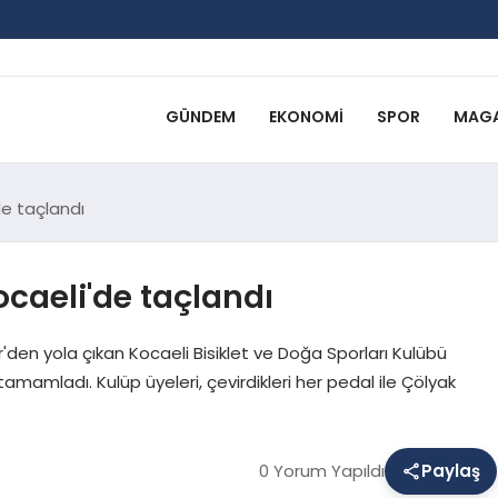
GÜNDEM
EKONOMI
SPOR
MAGA
e taçlandı
caeli'de taçlandı
r'den yola çıkan Kocaeli Bisiklet ve Doğa Sporları Kulübü
tamamladı. Kulüp üyeleri, çevirdikleri her pedal ile Çölyak
0 Yorum Yapıldı
Paylaş