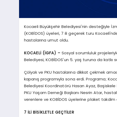
Kocaeli Büyükşehir Belediyesi'nin desteğiyle İzm
(KOBİDOS) üyeleri, 7 ili geçerek turu Kocaeli'nd
hastalarına umut oldu.
KOCAELİ (İGFA) –
Sosyal sorumluluk projeleriy
Belediyesi, KOBİDOS'un 5. yaş turuna da katkı s
Çölyak ve PKU hastalarına dikkat çekmek amacıy
kapanış programıyla sona erdi. Programa; Kocae
Belediyesi Koordinatörü Hasan Ayaz, Başiskele 
PKU Yaşam Derneği Başkanı Nesrin Atar, hastala
verenlere ve KOBİDOS üyelerine plaket takdim e
7 İLİ BİSİKLETLE GEÇTİLER