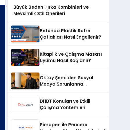
Büyük Beden Hırka Kombinleri ve
Mevsimlik Stil Önerileri
Betonda Plastik Rötre
Çatlakları Nasıl Engellenir?
Kitaplık ve Çalışma Masası
Uyumu Nasıl Sağlanır?
Oktay Şemi’den Sosyal
Medya Sorunlarına
Profesyonel Müdahale ve
Hızlı Çözüm Desteği
DHBT Konuları ve Etkili
Çalışma Yöntemleri
Pimapen ile Pencere