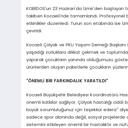
KOBİDOS'un 23 Haziran'da İzmir'den başlayan tur
takiben Kocaeli'nde tamamlandı. Profesyonel bis
etkinlikler düzenledi. Turun son etabında ise İ
çevrildi.
Kocaeli Çölyak ve PKU Yaşam Derneği Başkanı Ne
yaşadığı zorluklara dikkat çekmek ve toplumda f
yaparak çocukların yanında olduğumuzu gösterme
ürünlerden oluşan paketlerle çocukların yüzler
"ÖNEMLİ BİR FARKINDALIK YARATILDI"
Kocaeli Büyükşehir Belediyesi Koordinatörü Has
önemli katkılar sağlıyor. Çölyak hastalığı ciddi bi
büyük sorumluluğunuz için teşekkür ederiz" diy
sadece spor alanında değil, sosyal projelerde de 
sistemini etkileyen önemli bir hastalıktır ve nüf