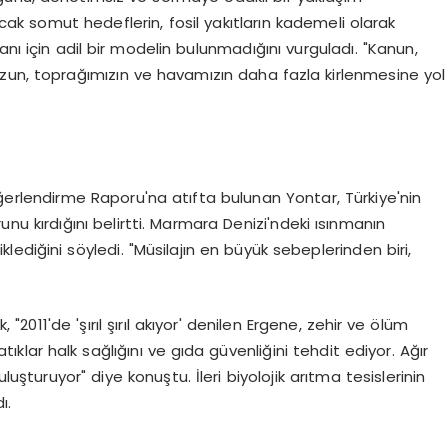
acak somut hedeflerin, fosil yakıtların kademeli olarak
anı için adil bir modelin bulunmadığını vurguladı. "Kanun,
zun, toprağımızın ve havamızın daha fazla kirlenmesine yol
erlendirme Raporu'na atıfta bulunan Yontar, Türkiye'nin
runu kırdığını belirtti. Marmara Denizi'ndeki ısınmanın
ediğini söyledi. "Müsilajın en büyük sebeplerinden biri,
 "2011'de 'şırıl şırıl akıyor' denilen Ergene, zehir ve ölüm
 atıklar halk sağlığını ve gıda güvenliğini tehdit ediyor. Ağır
luşturuyor" diye konuştu. İleri biyolojik arıtma tesislerinin
ı.