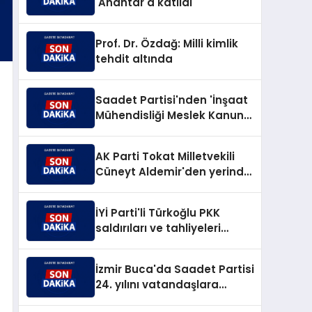
'Anahtar'a katıldı
Prof. Dr. Özdağ: Milli kimlik
tehdit altında
Saadet Partisi'nden 'İnşaat
Mühendisliği Meslek Kanunu'
teklifi
AK Parti Tokat Milletvekili
Cüneyt Aldemir'den yerinde
yoğun mesai
İYİ Parti'li Türkoğlu PKK
saldırıları ve tahliyeleri
sordu
İzmir Buca'da Saadet Partisi
24. yılını vatandaşlara
kutladı