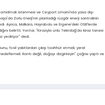
artırılmak istenmesi ve Ceyport Limanı'nda yasa dışı
şa'da Zorlu Enerji'nin planladığı rüzgâr enerji santralinin
i. Ayrıca, Malkara, Hayrabolu ve Ergene'deki OSB'lerde
dığını belirtti. Yontar, "Kirazıyla ünlü Tekirdağ'da kiraz tanesi
az yediriyor" dedi.
unu, fosil yakıtlardan çıkışı taahhüt etmeli, yerel
edeflemeli. Rantı değil, doğayı dizginleyin" çağrısı yaptı ve