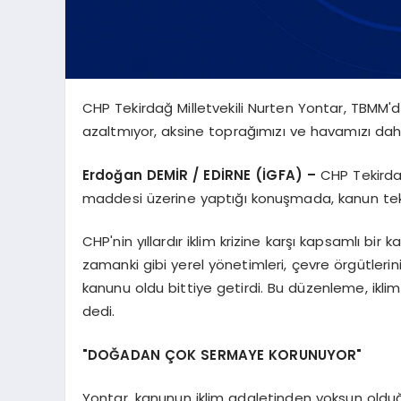
CHP Tekirdağ Milletvekili Nurten Yontar, TBMM'de
azaltmıyor, aksine toprağımızı ve havamızı daha
Erdoğan DEMİR / EDİRNE (İGFA) –
CHP Tekirda
maddesi üzerine yaptığı konuşmada, kanun teklifin
CHP'nin yıllardır iklim krizine karşı kapsamlı bi
zamanki gibi yerel yönetimleri, çevre örgütlerin
kanunu oldu bittiye getirdi. Bu düzenleme, iklim
dedi.
"DOĞADAN ÇOK SERMAYE KORUNUYOR"
Yontar, kanunun iklim adaletinden yoksun oldu