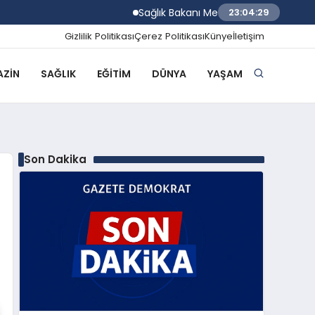
Sağlık Bakanı Memişoğlu İzmir Biyotıp v
23:04:30
Gizlilik Politikası
Çerez Politikası
Künye
İletişim
ZIN
SAĞLIK
EĞITIM
DÜNYA
YAŞAM
Son Dakika