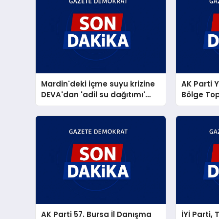
Mardin'deki içme suyu krizine
AK Parti 
DEVA'dan 'adil su dağıtımı'
Bölge Top
önerisi
sahipliği 
AK Parti 57. Bursa İl Danışma
İYİ Parti,