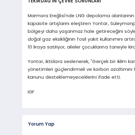
TEKİRDAĞ'IN ÇEVRE SORUNLARI
Marmara Ereğlisi'nde LNG depolama alanlarının 
kapasite artışlarını eleştiren Yontar, Süleymanpa
bölgeyi daha yaşanmaz hale getireceğini söyled
doğal gaz eksikliğinin fosil yakıt kullanımını artır
10 liraya satılıyor, aileler çocuklarına taneyle kir
Yontar, iktidara seslenerek, "Gerçek bir iklim kan
yönetimleri güçlendirmeli ve karbon azaltımını h
kanunu desteklemeyeceklerini ifade etti.
IGF
Yorum Yap