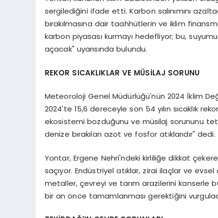
sergilediğini ifade etti. Karbon salınımını azalt
bırakılmasına dair taahhütlerin ve iklim finansm
karbon piyasası kurmayı hedefliyor; bu, suyumu
açacak" uyarısında bulundu.
REKOR SICAKLIKLAR VE MÜSİLAJ SORUNU
Meteoroloji Genel Müdürlüğü'nün 2024 İklim Değ
2024'te 15,6 dereceyle son 54 yılın sıcaklık reko
ekosistemi bozduğunu ve müsilaj sorununu tetikl
denize bırakılan azot ve fosfor atıklarıdır" dedi.
Yontar, Ergene Nehri'ndeki kirliliğe dikkat çekerek,
saçıyor. Endüstriyel atıklar, zirai ilaçlar ve evsel
metaller, çevreyi ve tarım arazilerini kanserle bu
bir an önce tamamlanması gerektiğini vurgulad