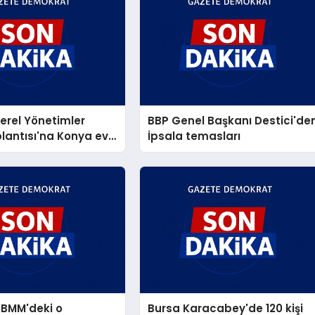
Yerel Yönetimler
BBP Genel Başkanı Destici'de
lantısı'na Konya ev
İpsala temasları
yaptı
 TBMM'deki o
Bursa Karacabey'de 120 kişi