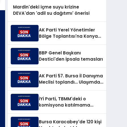
Mardin'deki içme suyu krizine
DEVA'dan 'adil su dağıtımı' önerisi
AK Parti Yerel Yönetimler
Bölge Toplantısı'na Konya
ev sahipliği yaptı
BBP Genel Başkanı
Destici'den İpsala temasları
AK Parti 57. Bursa İl Danışma
Meclisi toplandı… Ulaşımdan
Bursa'ya 266,8 milyar TL'lik
yatırım müjdesi
İYİ Parti, TBMM'deki o
komisyona katılmama
kararı aldı
Bursa Karacabey'de 120 kişi