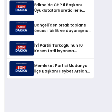
Edirne'de CHP İl Başkanı
Üyüklütatarlı üreticilerle
buluştu
Bahçeli'den ortak toplantı
öncesi 'birlik ve dayanışma'
vurgusu
İYİ Partili Türkoğlu'nun 10
Kasım tatil isyanına
MEB'den jet yanıt
Memleket Partisi Mudanya
İlçe Başkanı Heybet Arslan
istifa etti