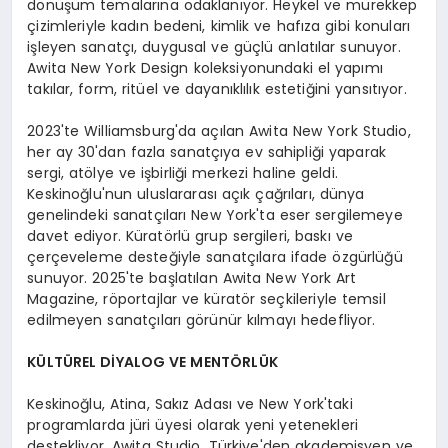
dönüşüm temalarına odaklanıyor. Heykel ve mürekkep
çizimleriyle kadın bedeni, kimlik ve hafıza gibi konuları
işleyen sanatçı, duygusal ve güçlü anlatılar sunuyor.
Awita New York Design koleksiyonundaki el yapımı
takılar, form, ritüel ve dayanıklılık estetiğini yansıtıyor.
2023'te Williamsburg'da açılan Awita New York Studio,
her ay 30'dan fazla sanatçıya ev sahipliği yaparak
sergi, atölye ve işbirliği merkezi haline geldi.
Keskinoğlu'nun uluslararası açık çağrıları, dünya
genelindeki sanatçıları New York'ta eser sergilemeye
davet ediyor. Küratörlü grup sergileri, baskı ve
çerçeveleme desteğiyle sanatçılara ifade özgürlüğü
sunuyor. 2025'te başlatılan Awita New York Art
Magazine, röportajlar ve küratör seçkileriyle temsil
edilmeyen sanatçıları görünür kılmayı hedefliyor.
KÜLTÜREL DİYALOG VE MENTÖRLÜK
Keskinoğlu, Atina, Sakız Adası ve New York'taki
programlarda jüri üyesi olarak yeni yetenekleri
destekliyor. Awita Studio, Türkiye'den akademisyen ve