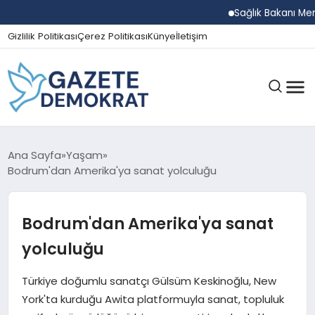
Sağlık Bakanı Memişoğl
Gizlilik Politikası
Çerez Politikası
Künye
İletişim
GÜNDEM
Ana Sayfa
Yaşam
Bodrum'dan Amerika'ya sanat yolculuğu
EKONOMI
Bodrum'dan Amerika'ya sanat
yolculuğu
SPOR
Türkiye doğumlu sanatçı Gülsüm Keskinoğlu, New
York'ta kurduğu Awita platformuyla sanat, topluluk
MAGAZIN