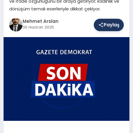
ve ifade özgürlüğünü bir araya getiriyor; kadınlık ve
dönüşüm temalı eserleriyle dikkat çekiyor.
SAĞLIK
Mehmet Arslan
Paylaş
30 Haziran 2025
EĞITIM
DÜNYA
YAŞAM