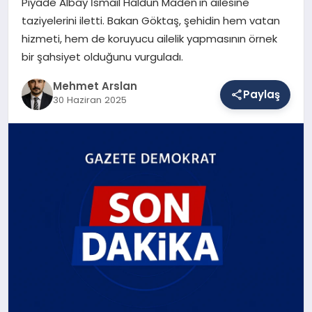
Piyade Albay İsmail Haldun Maden'in ailesine
taziyelerini iletti. Bakan Göktaş, şehidin hem vatan
hizmeti, hem de koruyucu ailelik yapmasının örnek
SAĞLIK
bir şahsiyet olduğunu vurguladı.
Mehmet Arslan
Paylaş
EĞITIM
30 Haziran 2025
DÜNYA
YAŞAM