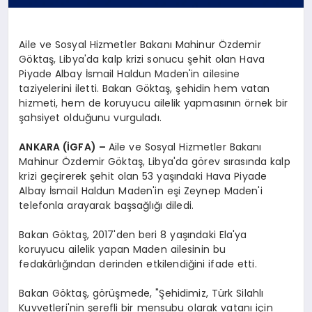
Aile ve Sosyal Hizmetler Bakanı Mahinur Özdemir
Göktaş, Libya'da kalp krizi sonucu şehit olan Hava
Piyade Albay İsmail Haldun Maden'in ailesine
taziyelerini iletti. Bakan Göktaş, şehidin hem vatan
hizmeti, hem de koruyucu ailelik yapmasının örnek bir
şahsiyet olduğunu vurguladı.
ANKARA (İGFA) –
Aile ve Sosyal Hizmetler Bakanı
Mahinur Özdemir Göktaş, Libya'da görev sırasında kalp
krizi geçirerek şehit olan 53 yaşındaki Hava Piyade
Albay İsmail Haldun Maden'in eşi Zeynep Maden'i
telefonla arayarak başsağlığı diledi.
Bakan Göktaş, 2017'den beri 8 yaşındaki Ela'ya
koruyucu ailelik yapan Maden ailesinin bu
fedakârlığından derinden etkilendiğini ifade etti.
Bakan Göktaş, görüşmede, "Şehidimiz, Türk Silahlı
Kuvvetleri'nin şerefli bir mensubu olarak vatanı için