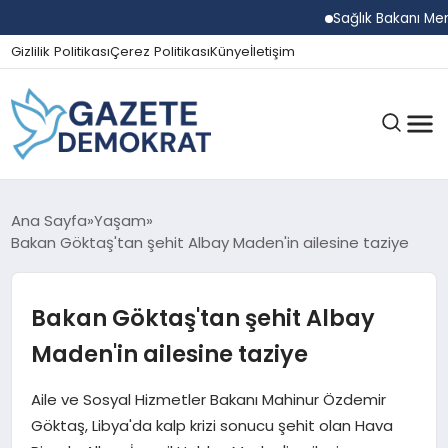
Sağlık Bakanı Memişoğl
Gizlilik Politikası
Çerez Politikası
Künye
İletişim
GÜNDEM
Ana Sayfa
Yaşam
Bakan Göktaş'tan şehit Albay Maden'in ailesine taziye
EKONOMI
Bakan Göktaş'tan şehit Albay
Maden'in ailesine taziye
SPOR
Aile ve Sosyal Hizmetler Bakanı Mahinur Özdemir
Göktaş, Libya'da kalp krizi sonucu şehit olan Hava
MAGAZIN