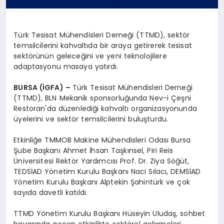
Türk Tesisat Mühendisleri Derneği (TTMD), sektör
temsilcilerini kahvaltıda bir araya getirerek tesisat
sektörünün geleceğini ve yeni teknolojilere
adaptasyonu masaya yatırdı.
BURSA (İGFA) –
Türk Tesisat Mühendisleri Derneği
(TTMD), BLN Mekanik sponsorluğunda Nev-i Çeşni
Restoran'da düzenlediği kahvaltı organizasyonunda
üyelerini ve sektör temsilcilerini buluşturdu.
Etkinliğe TMMOB Makine Mühendisleri Odası Bursa
Şube Başkanı Ahmet İhsan Taşkınsel, Piri Reis
Üniversitesi Rektör Yardımcısı Prof. Dr. Ziya Söğüt,
TEDSİAD Yönetim Kurulu Başkanı Naci Sılacı, DEMSİAD
Yönetim Kurulu Başkanı Alptekin Şahintürk ve çok
sayıda davetli katıldı.
TTMD Yönetim Kurulu Başkanı Hüseyin Uludaş, sohbet
havasında geçen etkinlikte sektörel gelişmeleri