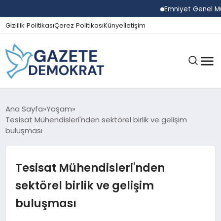
Emniyet Genel Müdürü
Gizlilik Politikası
Çerez Politikası
Künye
İletişim
GÜNDEM
Ana Sayfa
Yaşam
Tesisat Mühendisleri'nden sektörel birlik ve gelişim
buluşması
EKONOMI
Tesisat Mühendisleri'nden
SPOR
sektörel birlik ve gelişim
buluşması
MAGAZIN