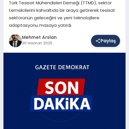
Türk Tesisat Mühendisleri Derneği (TTMD), sektör
temsilcilerini kahvaltıda bir araya getirerek tesisat
sektörünün geleceğini ve yeni teknolojilere
SAĞLIK
adaptasyonu masaya yatırdı.
Mehmet Arslan
EĞITIM
Paylaş
30 Haziran 2025
DÜNYA
YAŞAM