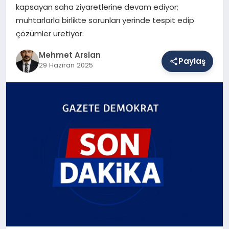
kapsayan saha ziyaretlerine devam ediyor;
muhtarlarla birlikte sorunları yerinde tespit edip
çözümler üretiyor.
SAĞLIK
Mehmet Arslan
Paylaş
29 Haziran 2025
EĞITIM
DÜNYA
YAŞAM