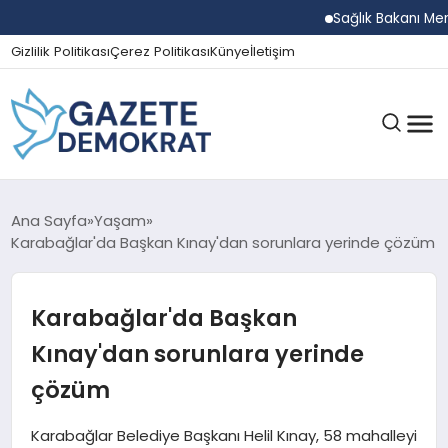
Sağlık Bakanı Memişoğ
Gizlilik Politikası
Çerez Politikası
Künye
İletişim
GÜNDEM
Ana Sayfa
Yaşam
Karabağlar'da Başkan Kınay'dan sorunlara yerinde çözüm
EKONOMI
Karabağlar'da Başkan
Kınay'dan sorunlara yerinde
SPOR
çözüm
Karabağlar Belediye Başkanı Helil Kınay, 58 mahalleyi
MAGAZIN