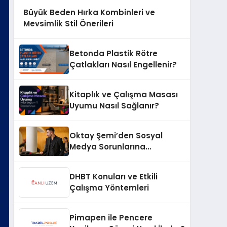
Büyük Beden Hırka Kombinleri ve
Mevsimlik Stil Önerileri
Betonda Plastik Rötre
Çatlakları Nasıl Engellenir?
Kitaplık ve Çalışma Masası
Uyumu Nasıl Sağlanır?
Oktay Şemi’den Sosyal
Medya Sorunlarına
Profesyonel Müdahale ve
Hızlı Çözüm Desteği
DHBT Konuları ve Etkili
Çalışma Yöntemleri
Pimapen ile Pencere