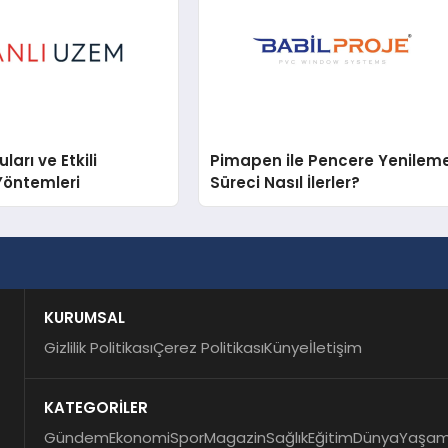
arı ve Etkili
Pimapen ile Pencere Yenilem
Yöntemleri
Süreci Nasıl İlerler?
KURUMSAL
Gizlilik Politikası
Çerez Politikası
Künye
İletişim
KATEGORİLER
Gündem
Ekonomi
Spor
Magazin
Sağlık
Eğitim
Dünya
Yaşa