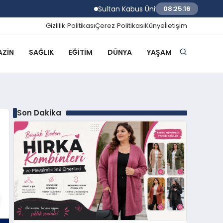
Sultan Kabus Üniversitesi Afaq Programı Ba
08:25:17
Gizlilik Politikası
Çerez Politikası
Künye
İletişim
ZIN
SAĞLIK
EĞITIM
DÜNYA
YAŞAM
Son Dakika