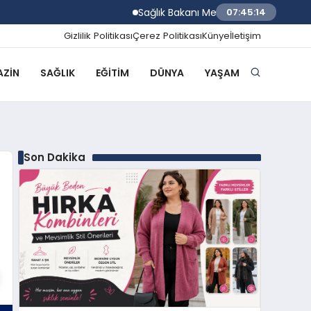
Sağlık Bakanı Memişoğlu Trabzon Şehir Has
07:45:15
Gizlilik Politikası
Çerez Politikası
Künye
İletişim
ZIN
SAĞLIK
EĞITIM
DÜNYA
YAŞAM
Son Dakika