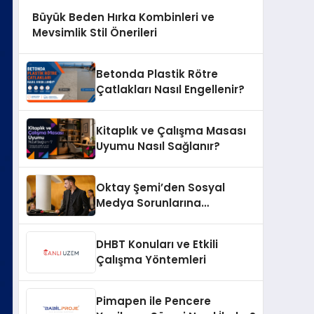
Büyük Beden Hırka Kombinleri ve
Mevsimlik Stil Önerileri
Betonda Plastik Rötre
Çatlakları Nasıl Engellenir?
Kitaplık ve Çalışma Masası
Uyumu Nasıl Sağlanır?
Oktay Şemi’den Sosyal
Medya Sorunlarına
Profesyonel Müdahale ve
Hızlı Çözüm Desteği
DHBT Konuları ve Etkili
Çalışma Yöntemleri
Pimapen ile Pencere