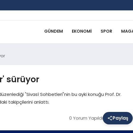
GÜNDEM
EKONOMI
SPOR
MAGA
yor
r' sürüyor
üzenlediği "Sivasî Sohbetleri"nin bu ayki konuğu Prof. Dr.
i takipçilerini anlattı.
0 Yorum Yapıldı
Paylaş