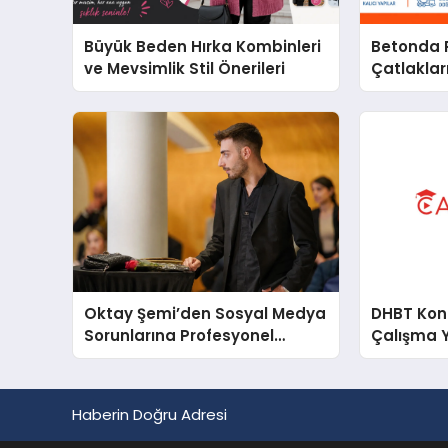
Büyük Beden Hırka Kombinleri
Betonda P
ve Mevsimlik Stil Önerileri
Çatlakları
Oktay Şemi’den Sosyal Medya
DHBT Konul
Sorunlarına Profesyonel
Çalışma 
Müdahale ve Hızlı Çözüm
Desteği
Haberin Doğru Adresi