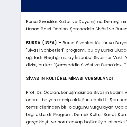
Bursa Sivaslılar Kültür ve Dayanışma Derneği'nin
Hasan Basri Öcalan, Şemseddin Sivâsî ve Bursa'da
BURSA (İGFA) –
Bursa Sivaslılar Kültür ve Daya
"Sivasî Sohbetleri" programı, bu ay Bursa Uluda
ağırladı. Geçtiğimiz ay İstanbul Sivaslılar Vak
dizisi, bu kez "Şemseddin Sivâsî ve Bursa'daki T
SİVAS'IN KÜLTÜREL MİRASI VURGULANDI
Prof. Dr. Öcalan, konuşmasında Sivas'ın kadim ve
önemli bir yere sahip olduğunu belirtti. Şemsedd
temsilcilerinden biri olduğunu vurgulayan Öcalan
bilgi aktardı. Program, Dernek Kültür Sanat Ko
gerçekleşti ve soru-cevap bölümüyle interaktif