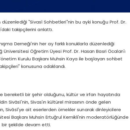
 düzenlediği "Sivasî Sohbetleri"nin bu ayki konuğu Prof. Dr.
ki takipçilerini anlattı.
nışma Derneği'nin her ay farklı konuklarla düzenlediği
ğ Üniversitesi Öğretim Üyesi Prof. Dr. Hasan Basri Öcalan'ı
fı Yönetim Kurulu Başkanı Muhsin Kaya ile başlayan sohbet
akipçileri" konusuna odaklandı.
 bereketli bir şehir olduğunu, kültür ve irfan hayatında
in Sivâsî'nin, Sivas'ın kültürel mirasının önde gelen
, Sivâsî'ye ait eserlerden örnekler sunarak dinleyicilere
mitesi Başkanı Muhsin Ertuğrul Kemikli'nin moderatörlüğünde
 bir şekilde devam etti.