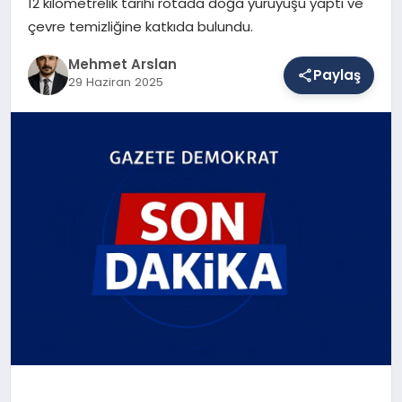
12 kilometrelik tarihi rotada doğa yürüyüşü yaptı ve
çevre temizliğine katkıda bulundu.
SAĞLIK
Mehmet Arslan
Paylaş
29 Haziran 2025
EĞITIM
DÜNYA
YAŞAM