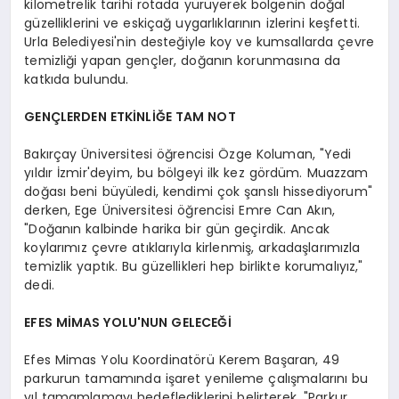
kilometrelik tarihi rotada yürüyerek bölgenin doğal
güzelliklerini ve eskiçağ uygarlıklarının izlerini keşfetti.
Urla Belediyesi'nin desteğiyle koy ve kumsallarda çevre
temizliği yapan gençler, doğanın korunmasına da
katkıda bulundu.
GENÇLERDEN ETKİNLİĞE TAM NOT
Bakırçay Üniversitesi öğrencisi Özge Koluman, "Yedi
yıldır İzmir'deyim, bu bölgeyi ilk kez gördüm. Muazzam
doğası beni büyüledi, kendimi çok şanslı hissediyorum"
derken, Ege Üniversitesi öğrencisi Emre Can Akın,
"Doğanın kalbinde harika bir gün geçirdik. Ancak
koylarımız çevre atıklarıyla kirlenmiş, arkadaşlarımızla
temizlik yaptık. Bu güzellikleri hep birlikte korumalıyız,"
dedi.
EFES MİMAS YOLU'NUN GELECEĞİ
Efes Mimas Yolu Koordinatörü Kerem Başaran, 49
parkurun tamamında işaret yenileme çalışmalarını bu
yıl tamamlamayı hedeflediklerini belirterek, "Parkur