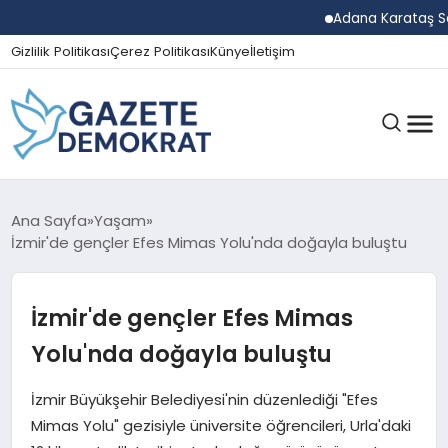
Adana Karataş Sera Org
Gizlilik Politikası
Çerez Politikası
Künye
İletişim
GÜNDEM
Ana Sayfa
Yaşam
İzmir'de gençler Efes Mimas Yolu'nda doğayla buluştu
EKONOMI
İzmir'de gençler Efes Mimas
Yolu'nda doğayla buluştu
SPOR
İzmir Büyükşehir Belediyesi'nin düzenlediği "Efes
Mimas Yolu" gezisiyle üniversite öğrencileri, Urla'daki
MAGAZIN