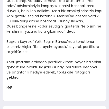
Güzelbahçe'ye aday olmaya ikna ettik, ama 'ithal
aday' söylemleriyle karşılaştık. Partiyi basacaklarını
duyduk, hain ilan edildim. Ama biz emekçilerimizle kapı
kapı gezdik, seçimi kazandık. Manisa'ya destek verdik.
Bu birlikteliği kimse bozamaz. Günay Başkan,
Güzelbahçe'yi ne kadar sevdiğini gösterdi. Ne bizim ne
kendisinin yüzünü kara çıkarmadı" dedi.
Başkan Seyrek, "Yelki Seçim Bürosu'nda kenetlenen
ellerimiz hiçbir fikirle ayrılmayacak," diyerek partililere
teşekkür etti.
Konuşmaların ardından partililer kırmızı beyaz balonları
gökyüzüne bıraktı. Başkan Günay, partililere begonvil
ve anahtarlık hediye ederek, toplu aile fotoğrafı
çektirdi
IGF