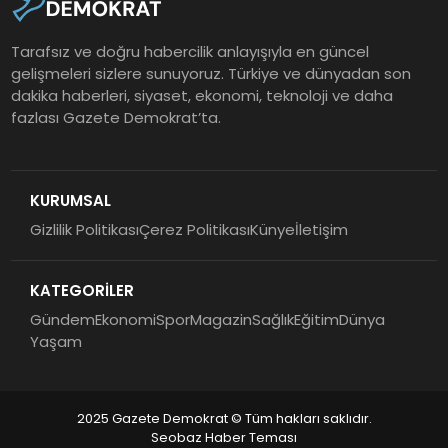
Tarafsız ve doğru habercilik anlayışıyla en güncel
gelişmeleri sizlere sunuyoruz. Türkiye ve dünyadan son
dakika haberleri, siyaset, ekonomi, teknoloji ve daha
fazlası Gazete Demokrat’ta.
KURUMSAL
Gizlilik Politikası
Çerez Politikası
Künye
İletişim
KATEGORİLER
Gündem
Ekonomi
Spor
Magazin
Sağlık
Eğitim
Dünya
Yaşam
2025 Gazete Demokrat © Tüm hakları saklıdır.
Seobaz Haber Teması