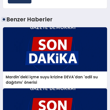
Benzer Haberler
Mardin'deki içme suyu krizine DEVA'dan 'adil su
dağıtımı' önerisi