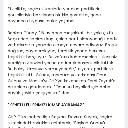
Etkinlikte, seçim sürecinde yer alan partililerin
görselleriyle hazırlanan bir klip gösterildi, gece
boyunca duygusal anlar yaşandı.
Başkan Günay, "15 ay önce meşakkatli bir yola çıktık.
Seçimden seçime kapı çalan parti olmayacağız dedik
ve halkımızın yanında olmaya devam ediyoruz. Broşür
dağıtan, çay demleyen, temizlik yapan herkese
teşekkür borçluyuz. Bu zaferin kahramanları sizlersiniz.
Verdiğimiz sözleri yerine getirerek başınızı dik tuttuk.
Bu kaleyi kimseye vermeyeceğiz," diyerek partililere
teşekkür etti. Günay, merhum yol arkadaşı Onur
Günay ve Manisa'yı CHP'ye kazandıran Ferdi Zeyrek'e
de selam göndererek, "Onur'un hayalleri için daha
büyük şevkle çalışıyorum" dedi.
"KENETLİ ELLERİMİZİ KİMSE AYIRAMAZ"
CHP Güzelbahçe İlçe Başkanı Devrim Seyrek, seçim
sürecindeki zorlukları anlatarak, "Başkan Günay'ı