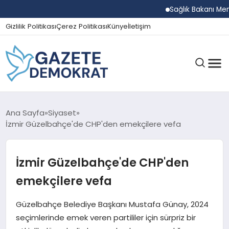
Sağlık Bakanı Memişo
Gizlilik Politikası
Çerez Politikası
Künye
İletişim
GÜNDEM
Ana Sayfa
Siyaset
İzmir Güzelbahçe'de CHP'den emekçilere vefa
EKONOMI
İzmir Güzelbahçe'de CHP'den
emekçilere vefa
SPOR
Güzelbahçe Belediye Başkanı Mustafa Günay, 2024
seçimlerinde emek veren partililer için sürpriz bir
MAGAZIN