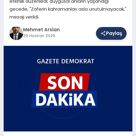
etkinlik düzenledi; duygusal anların yaşandığı
gecede, "Zaferin kahramanları asla unutulmayacak,"
mesajı verildi.
SAĞLIK
Mehmet Arslan
Paylaş
29 Haziran 2025
EĞITIM
DÜNYA
YAŞAM