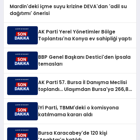
Mardin'deki içme suyu krizine DEVA'dan 'adil su
dağıtımı' önerisi
AK Parti Yerel Yönetimler Bölge
Toplantısı'na Konya ev sahipliği yaptı
BBP Genel Başkanı Destici'den İpsala
temasları
AK Parti 57. Bursa İl Danışma Meclisi
toplandı… Ulaşımdan Bursa'ya 266,8
milyar TL'lik yatırım müjdesi
İYİ Parti, TBMM'deki o komisyona
katılmama kararı aldı
Bursa Karacabey'de 120 kişi
'Anahtar'a katıldı