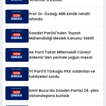
Prof. Dr. Özdağ: Milli kimlik tehdit
altında
Saadet Partisi'nden 'İnşaat
Mühendisliği Meslek Kanunu' teklifi
AK Parti Tokat Milletvekili Cüneyt
Aldemir'den yerinde yoğun mesai
İYİ Parti'li Türkoğlu PKK saldırıları ve
tahliyeleri sordu
İzmir Buca'da Saadet Partisi 24. yılını
vatandaşlara kutladı