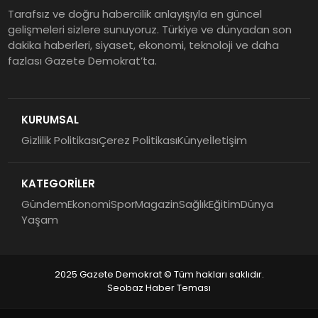
Tarafsız ve doğru habercilik anlayışıyla en güncel
gelişmeleri sizlere sunuyoruz. Türkiye ve dünyadan son
dakika haberleri, siyaset, ekonomi, teknoloji ve daha
fazlası Gazete Demokrat’ta.
KURUMSAL
Gizlilik Politikası
Çerez Politikası
Künye
İletişim
KATEGORİLER
Gündem
Ekonomi
Spor
Magazin
Sağlık
Eğitim
Dünya
Yaşam
2025 Gazete Demokrat © Tüm hakları saklıdır.
Seobaz Haber Teması