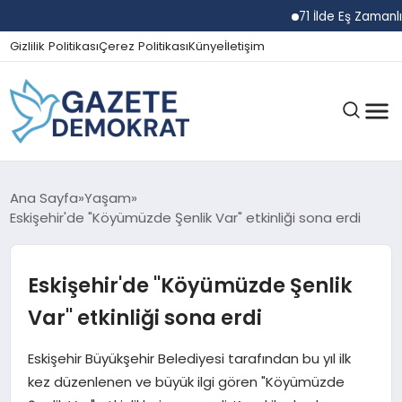
71 İlde Eş Zamanlı Na
Gizlilik Politikası
Çerez Politikası
Künye
İletişim
GÜNDEM
Ana Sayfa
Yaşam
Eskişehir'de "Köyümüzde Şenlik Var" etkinliği sona erdi
EKONOMI
Eskişehir'de "Köyümüzde Şenlik
Var" etkinliği sona erdi
SPOR
Eskişehir Büyükşehir Belediyesi tarafından bu yıl ilk
kez düzenlenen ve büyük ilgi gören "Köyümüzde
MAGAZIN