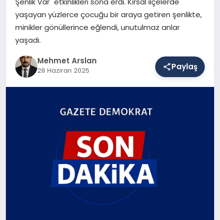
Şenlik Var" etkinlikleri sona erdi. Kırsal ilçelerde
yaşayan yüzlerce çocuğu bir araya getiren şenlikte,
minikler gönüllerince eğlendi, unutulmaz anlar
SAĞLIK
yaşadı.
Mehmet Arslan
Paylaş
EĞITIM
28 Haziran 2025
DÜNYA
YAŞAM