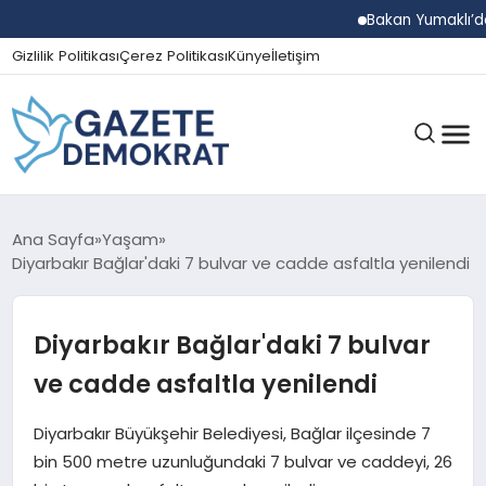
Bakan Yumaklı’dan Beş 
Gizlilik Politikası
Çerez Politikası
Künye
İletişim
GÜNDEM
Ana Sayfa
Yaşam
Diyarbakır Bağlar'daki 7 bulvar ve cadde asfaltla yenilendi
EKONOMI
Diyarbakır Bağlar'daki 7 bulvar
ve cadde asfaltla yenilendi
SPOR
Diyarbakır Büyükşehir Belediyesi, Bağlar ilçesinde 7
bin 500 metre uzunluğundaki 7 bulvar ve caddeyi, 26
MAGAZIN