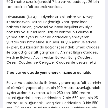
500 metre uzunluğundaki 7 bulvar ve caddeyi, 26 bin
ton sıcak asfalt sererek yeniledi.
DİYARBAKIR (İGFA) – Diyarbakır Yol Bakım ve Altyapı
Koordinasyon Dairesi Başkanlığı, kent genelinde
bakımsız kalan, çevresel ve hava koşulları etkisiyle
bozulan ve sürücülerin ulaşım konforunu olumsuz
yönde etkileyen bulvar ve caddeleri yenileyerek
yurttaşların hizmetine sunuyor. Büyükşehir Belediyesi
ekipleri, bu kapsamda Bağlar ilçesindeki Emek Caddesi
ile başlattığı asfalt çalışmasını, Ahmet Bilgin Caddesi,
Medine Bulvarı, Aydın Arslan Bulvarı, Barış Caddesi,
Cezeri Caddesi ve Cengizler Caddesi ile devam etti.
7 bulvar ve cadde yenilenerek hizmete sunuldu
Bulvar ve caddelerde ilk önce yıpranmış asfalt zeminin
sökümünü yapan ekipler, bin 100 metre uzunluğundaki
Aydın Arslan Bulvarı'na, 4 bin 250 ton; 950 metre
uzunluğundaki Barış Caddesi'ne, 2 bin 650 ton; bin 25
metre uzunluğundaki Cengizler Caddesi'ne, 3 bin 550
ton; 310 metre uzunluğundaki Cezeri Caddesi'ne, bin