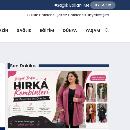
Sağlık Bakanı Memişoğlu Rize Şehir Hasta
07:55:33
Gizlilik Politikası
Çerez Politikası
Künye
İletişim
ZIN
SAĞLIK
EĞITIM
DÜNYA
YAŞAM
Son Dakika