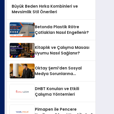
Büyük Beden Hırka Kombinleri ve
Mevsimlik Stil Önerileri
Betonda Plastik Rötre
Çatlakları Nasıl Engellenir?
Kitaplık ve Çalışma Masası
Uyumu Nasıl Sağlanır?
Oktay Şemi’den Sosyal
Medya Sorunlarına
Profesyonel Müdahale ve
Hızlı Çözüm Desteği
DHBT Konuları ve Etkili
Çalışma Yöntemleri
Pimapen ile Pencere