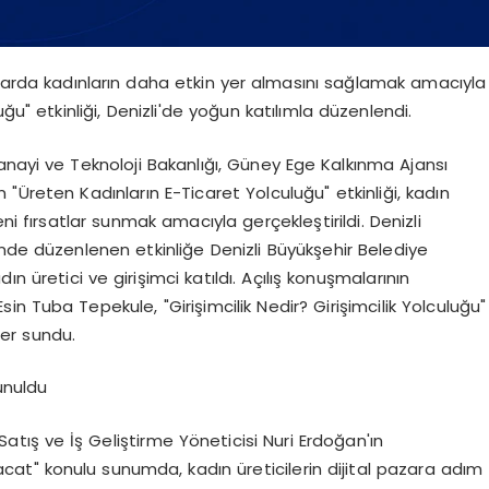
azarda kadınların daha etkin yer almasını sağlamak amacıyla
u" etkinliği, Denizli'de yoğun katılımla düzenlendi.
Sanayi ve Teknoloji Bakanlığı, Güney Ege Kalkınma Ajansı
 "Üreten Kadınların E-Ticaret Yolculuğu" etkinliği, kadın
ni fırsatlar sunmak amacıyla gerçekleştirildi. Denizli
nde düzenlenen etkinliğe Denizli Büyükşehir Belediye
ın üretici ve girişimci katıldı. Açılış konuşmalarının
in Tuba Tepekule, "Girişimcilik Nedir? Girişimcilik Yolculuğu"
ler sundu.
sunuldu
atış ve İş Geliştirme Yöneticisi Nuri Erdoğan'ın
acat" konulu sunumda, kadın üreticilerin dijital pazara adım