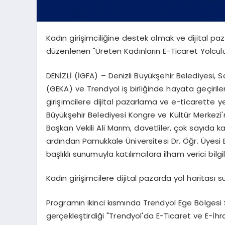
Kadın girişimciliğine destek olmak ve dijital p
düzenlenen "Üreten Kadınların E-Ticaret Yolculuğ
DENİZLİ (İGFA) – Denizli Büyükşehir Belediyesi, 
(GEKA) ve Trendyol iş birliğinde hayata geçirilen
girişimcilere dijital pazarlama ve e-ticarette ye
Büyükşehir Belediyesi Kongre ve Kültür Merkezi'
Başkan Vekili Ali Marım, davetliler, çok sayıda kad
ardından Pamukkale Üniversitesi Dr. Öğr. Üyesi Es
başlıklı sunumuyla katılımcılara ilham verici bilgi
Kadın girişimcilere dijital pazarda yol haritası 
Programın ikinci kısmında Trendyol Ege Bölgesi S
gerçekleştirdiği "Trendyol'da E-Ticaret ve E-İhr