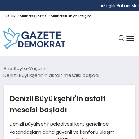
Sağlık Bakanı Memişoğ
Gizlilik Politikası
Çerez Politikası
Künye
İletişim
GÜNDEM
Ana Sayfa
Yaşam
Denizli Büyükşehir'in asfalt mesaisi başladı
EKONOMI
Denizli Büyükşehir'in asfalt
mesaisi başladı
SPOR
Denizli Büyükşehir Belediyesi kent genelinde
vatandaşların daha güvenli ve konforlu ulaşım
MAGAZIN