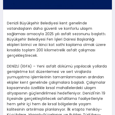
Denizli Büyükşehir Belediyesi kent genelinde
vatandaşların daha güvenli ve konforlu ulaşım
sağlaması amacıyla 2025 yılı asfalt sezonunu başlattı.
Büyükşehir Belediyesi Fen İşleri Dairesi Başkanlığı
ekipleri birinci ve ikinci kat sathi kaplama olmak üzere
kırsalda toplam 200 kilometrelik asfalt çalışması
gerçekleştirecek.
DENİZLİ (İGFA) – Yeni asfalt dökümü yapılacak yollarda
genişletme kot düzenlemesi ve sert virajlarda
yumuşatma işlemlerinin tamamlanmasının ardından
ekipler kent genelinde çalışmalara başladı. Çalışmalar
kapsamında özellikle kırsal mahallelerdeki ulaşım
altyapısının güçlendirilmesi hedefleniyor. Denizli'nin 19
ilçesinde gerçekleştirilecek asfaltlama faaliyetleriyle
hem şehir içi hem de kırsal bölgelerde yaşam
kalitesinin artırılması planlanıyor. İlk etapta Yeniköy-
Küçükdere, Irlıganlı-Güzelpınar ve Buldan Türlübey-