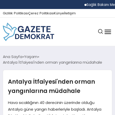
Sağlık Bakanı Memişoğ
Gizlilik Politikası
Çerez Politikası
Künye
İletişim
GÜNDEM
Ana Sayfa
Yaşam
Antalya İtfaiyesi'nden orman yangınlarına müdahale
EKONOMI
Antalya İtfaiyesi'nden orman
yangınlarına müdahale
SPOR
Hava sıcaklığının 40 derecinin üzerinde olduğu
Antalya güne yangın haberleriyle başladı. Antalya
MAGAZIN