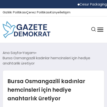
Cesur Packaging, Mısı
Gizlilik Politikası
Çerez Politikası
Künye
İletişim
GÜNDEM
Ana Sayfa
Yaşam
Bursa Osmangazili kadınlar hemcinsleri için hediye
anahtarlık üretiyor
EKONOMI
Bursa Osmangazili kadınlar
SPOR
hemcinsleri için hediye
anahtarlık üretiyor
MAGAZIN