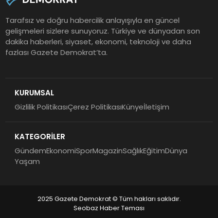
Tarafsız ve doğru habercilik anlayışıyla en güncel
gelişmeleri sizlere sunuyoruz. Türkiye ve dünyadan son
dakika haberleri, siyaset, ekonomi, teknoloji ve daha
fazlası Gazete Demokrat’ta.
KURUMSAL
Gizlilik Politikası
Çerez Politikası
Künye
İletişim
KATEGORİLER
Gündem
Ekonomi
Spor
Magazin
Sağlık
Eğitim
Dünya
Yaşam
2025 Gazete Demokrat © Tüm hakları saklıdır.
Seobaz Haber Teması