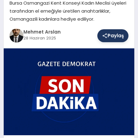
Bursa Osmangazi Kent Konseyi Kadın Meclisi üyeleri
tarafından el emeğiyle üretilen anahtarlıklar,
Osmangazili kadınlara hediye ediliyor.
SAĞLIK
Mehmet Arslan
Paylaş
28 Haziran 2025
EĞITIM
DÜNYA
YAŞAM