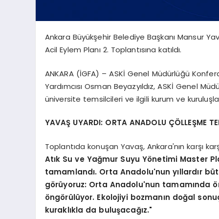
Ankara Büyükşehir Belediye Başkanı Mansur Yav
Acil Eylem Planı 2. Toplantısına katıldı.
ANKARA (İGFA) – ASKİ Genel Müdürlüğü Konferan
Yardımcısı Osman Beyazyıldız, ASKİ Genel Müdü
üniversite temsilcileri ve ilgili kurum ve kuruluşla
YAVAŞ UYARDI: ORTA ANADOLU
ÇÖLLEŞME TE
Toplantıda konuşan Yavaş, Ankara'nın karşı karşı
Atık Su ve Yağmur Suyu Yönetimi Master Pla
tamamlandı. Orta Anadolu'nun yıllardır büt
görüyoruz: Orta Anadolu'nun tamamında önü
öngörülüyor. Ekolojiyi bozmanın doğal sonuçla
kuraklıkla da buluşacağız."