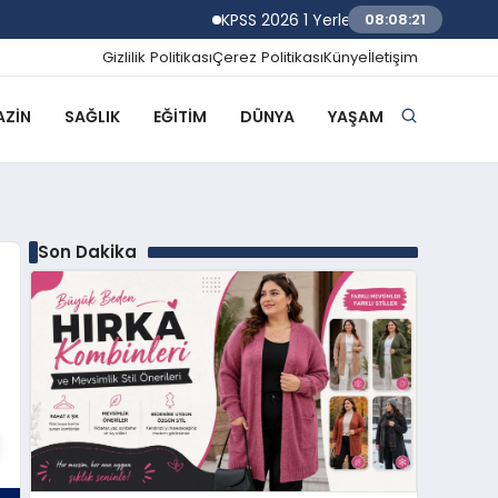
KPSS 2026 1 Yerleştirme Sonuçlarına Göre
08:08:22
Gizlilik Politikası
Çerez Politikası
Künye
İletişim
ZIN
SAĞLIK
EĞITIM
DÜNYA
YAŞAM
Son Dakika