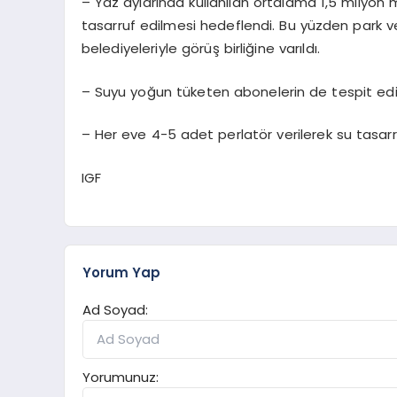
– Yaz aylarında kullanılan ortalama 1,5 milyon
tasarruf edilmesi hedeflendi. Bu yüzden park v
belediyeleriyle görüş birliğine varıldı.
– Suyu yoğun tüketen abonelerin de tespit ediler
– Her eve 4-5 adet perlatör verilerek su tasa
IGF
Yorum Yap
Ad Soyad:
Yorumunuz: