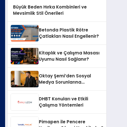
Büyük Beden Hırka Kombinleri ve
Mevsimlik Stil Önerileri
Betonda Plastik Rötre
Çatlakları Nasıl Engellenir?
Kitaplık ve Çalışma Masası
Uyumu Nasıl Sağlanır?
Oktay Şemi’den Sosyal
Medya Sorunlarına
Profesyonel Müdahale ve
Hızlı Çözüm Desteği
DHBT Konuları ve Etkili
Çalışma Yöntemleri
Pimapen ile Pencere