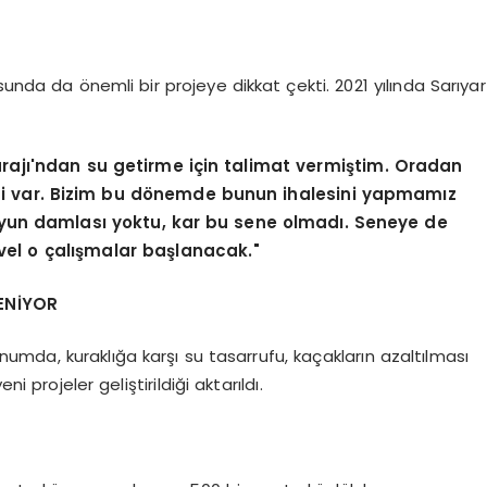
da da önemli bir projeye dikkat çekti. 2021 yılında Sarıyar
 Barajı'ndan su getirme için talimat vermiştim. Oradan
ojesi var. Bizim bu dönemde bunun ihalesini yapmamız
uyun damlası yoktu, kar bu sene olmadı. Seneye de
vel o çalışmalar başlanacak."
ENİYOR
unumda, kuraklığa karşı su tasarrufu, kaçakların azaltılması
i projeler geliştirildiği aktarıldı.