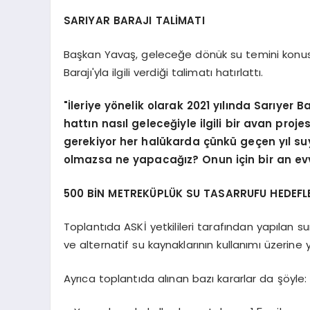
SARIYAR BARAJI TALİMATI
Başkan Yavaş, geleceğe dönük su temini konusun
Barajı'yla ilgili verdiği talimatı hatırlattı.
"İleriye yönelik olarak 2021 yılında Sarıyer
hattın nasıl geleceğiyle ilgili bir avan pr
gerekiyor her halükarda çünkü geçen yıl s
olmazsa ne yapacağız? Onun için bir an ev
500 BİN METREKÜPLÜK SU TASARRUFU HEDEFL
Toplantıda ASKİ yetkilileri tarafından yapılan s
ve alternatif su kaynaklarının kullanımı üzerine yen
Ayrıca toplantıda alınan bazı kararlar da şöyle: