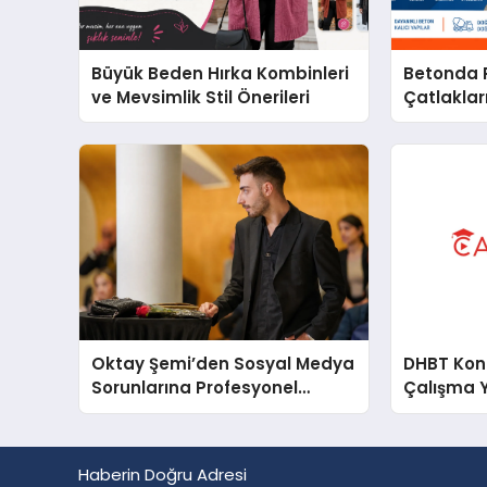
Büyük Beden Hırka Kombinleri
Betonda P
ve Mevsimlik Stil Önerileri
Çatlakları
Oktay Şemi’den Sosyal Medya
DHBT Konul
Sorunlarına Profesyonel
Çalışma 
Müdahale ve Hızlı Çözüm
Desteği
Haberin Doğru Adresi