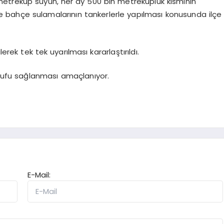
 metreküp suyun, her ay 500 bin metreküplük kısmının
e bahçe sulamalarının tankerlerle yapılması konusunda ilçe
ek tek tek uyarılması kararlaştırıldı.
rrufu sağlanması amaçlanıyor.
E-Mail: