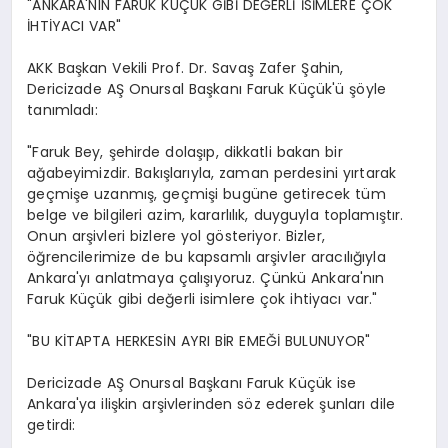
"ANKARA'NIN FARUK KÜÇÜK GİBİ DEĞERLİ İSİMLERE ÇOK
İHTİYACI VAR"
AKK Başkan Vekili Prof. Dr. Savaş Zafer Şahin,
Dericizade AŞ Onursal Başkanı Faruk Küçük'ü şöyle
tanımladı:
"Faruk Bey, şehirde dolaşıp, dikkatli bakan bir
ağabeyimizdir. Bakışlarıyla, zaman perdesini yırtarak
geçmişe uzanmış, geçmişi bugüne getirecek tüm
belge ve bilgileri azim, kararlılık, duyguyla toplamıştır.
Onun arşivleri bizlere yol gösteriyor. Bizler,
öğrencilerimize de bu kapsamlı arşivler aracılığıyla
Ankara'yı anlatmaya çalışıyoruz. Çünkü Ankara'nın
Faruk Küçük gibi değerli isimlere çok ihtiyacı var."
"BU KİTAPTA HERKESİN AYRI BİR EMEĞİ BULUNUYOR"
Dericizade AŞ Onursal Başkanı Faruk Küçük ise
Ankara'ya ilişkin arşivlerinden söz ederek şunları dile
getirdi: