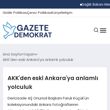
Sağlık Bakanı Memişoğlu
Gizlilik Politikası
Çerez Politikası
Künye
İletişim
GÜNDEM
Ana Sayfa
Yaşam
AKK'den eski Ankara'ya anlamlı yolculuk
EKONOMI
AKK'den eski Ankara'ya anlamlı
yolculuk
SPOR
Dericizade AŞ Onursal Başkanı Faruk Küçük'ün
koleksiyonundaki Ankara fotoğraflarının
MAGAZIN