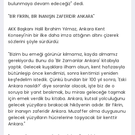
bulunmaya devam edeceğiz" dedi.
"BİR FİKRİN, BİR İNANIŞIN ZAFERİDİR ANKARA"
AKK Başkanı Halil İbrahim Yılmaz, Ankara Kent
Konseyi'nin bir ilke daha imza attığının altını çizerek
sözlerini şöyle sürdürdü:
"Bizim bu emeği görünür kılmamız, kayda almamız
gerekiyordu. Bunu da 'Bir Zamanlar Ankara' kitabıyla
yaptık. Gelecek kuşaklara ilham olsun, kent hafızasıyla
bütünleşip önce kendimizi, sonra kentimizi yeniden
keşfedelim istedik. Çünkü bundan bir 100 yıl sonra, 'Eski
Ankara nasıldı?' diye soranlar olacak, işte biz de o
soruya bir yanıt bırakmak, bu mirası geleceğe taşımak
için emek verdik bu kitaba. Ankara, kutsal yolculuğunu
gelecek yüzyıllara bırakacak hikâyenin adıdır. Bir fikrin,
bir inanışın zaferidir Ankara. Muzaffer olma duygusunu
gelecek yüzyılların hücrelerine taşıyacak bir kenttir
Ankara."