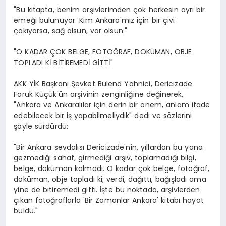
"Bu kitapta, benim arşivlerimden çok herkesin ayrı bir
emeği bulunuyor. Kim Ankara'mız için bir çivi
çakıyorsa, sağ olsun, var olsun."
"O KADAR ÇOK BELGE, FOTOĞRAF, DOKÜMAN, OBJE
TOPLADI Kİ BİTİREMEDİ GİTTİ"
AKK YİK Başkanı Şevket Bülend Yahnici, Dericizade
Faruk Küçük'ün arşivinin zenginliğine değinerek,
"Ankara ve Ankaralılar için derin bir önem, anlam ifade
edebilecek bir iş yapabilmeliydik" dedi ve sözlerini
şöyle sürdürdü:
"Bir Ankara sevdalısı Dericizade'nin, yıllardan bu yana
gezmediği sahaf, girmediği arşiv, toplamadığı bilgi,
belge, doküman kalmadı. O kadar çok belge, fotoğraf,
doküman, obje topladı ki; verdi, dağıttı, bağışladı ama
yine de bitiremedi gitti. İşte bu noktada, arşivlerden
çıkan fotoğraflarla 'Bir Zamanlar Ankara' kitabı hayat
buldu."