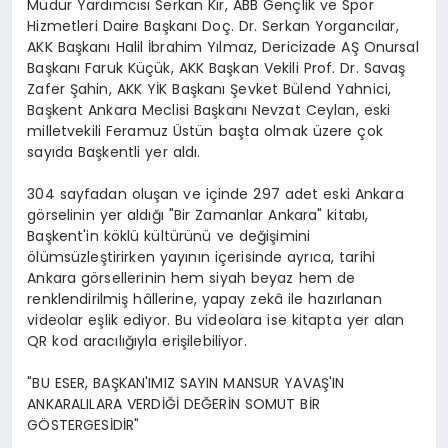
Müdür Yardımcısı Serkan Kır, ABB Gençlik ve Spor
Hizmetleri Daire Başkanı Doç. Dr. Serkan Yorgancılar,
AKK Başkanı Halil İbrahim Yılmaz, Dericizade AŞ Onursal
Başkanı Faruk Küçük, AKK Başkan Vekili Prof. Dr. Savaş
Zafer Şahin, AKK YİK Başkanı Şevket Bülend Yahnici,
Başkent Ankara Meclisi Başkanı Nevzat Ceylan, eski
milletvekili Feramuz Üstün başta olmak üzere çok
sayıda Başkentli yer aldı.
304 sayfadan oluşan ve içinde 297 adet eski Ankara
görselinin yer aldığı "Bir Zamanlar Ankara" kitabı,
Başkent'in köklü kültürünü ve değişimini
ölümsüzleştirirken yayının içerisinde ayrıca, tarihi
Ankara görsellerinin hem siyah beyaz hem de
renklendirilmiş hâllerine, yapay zekâ ile hazırlanan
videolar eşlik ediyor. Bu videolara ise kitapta yer alan
QR kod aracılığıyla erişilebiliyor.
"BU ESER, BAŞKAN'IMIZ SAYIN MANSUR YAVAŞ'IN
ANKARALILARA VERDİĞİ DEĞERİN SOMUT BİR
GÖSTERGESİDİR"