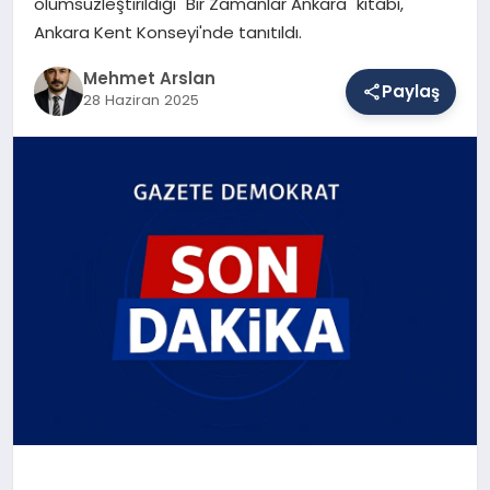
ölümsüzleştirildiği "Bir Zamanlar Ankara" kitabı,
Ankara Kent Konseyi'nde tanıtıldı.
SAĞLIK
Mehmet Arslan
Paylaş
28 Haziran 2025
EĞITIM
DÜNYA
YAŞAM