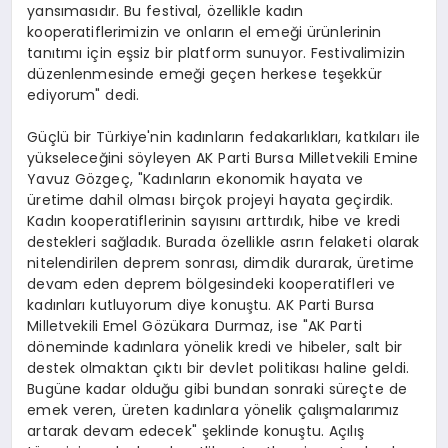
yansımasıdır. Bu festival, özellikle kadın
kooperatiflerimizin ve onların el emeği ürünlerinin
tanıtımı için eşsiz bir platform sunuyor. Festivalimizin
düzenlenmesinde emeği geçen herkese teşekkür
ediyorum" dedi.
Güçlü bir Türkiye'nin kadınların fedakarlıkları, katkıları ile
yükseleceğini söyleyen AK Parti Bursa Milletvekili Emine
Yavuz Gözgeç, "Kadınların ekonomik hayata ve
üretime dahil olması birçok projeyi hayata geçirdik.
Kadın kooperatiflerinin sayısını arttırdık, hibe ve kredi
destekleri sağladık. Burada özellikle asrın felaketi olarak
nitelendirilen deprem sonrası, dimdik durarak, üretime
devam eden deprem bölgesindeki kooperatifleri ve
kadınları kutluyorum diye konuştu. AK Parti Bursa
Milletvekili Emel Gözükara Durmaz, ise "AK Parti
döneminde kadınlara yönelik kredi ve hibeler, salt bir
destek olmaktan çıktı bir devlet politikası haline geldi.
Bugüne kadar olduğu gibi bundan sonraki süreçte de
emek veren, üreten kadınlara yönelik çalışmalarımız
artarak devam edecek" şeklinde konuştu. Açılış