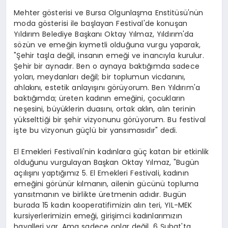
Mehter gösterisi ve Bursa Olgunlaşma Enstitüsü'nün
moda gösterisi ile başlayan Festival'de konuşan
Yıldırım Belediye Başkanı Oktay Yılmaz, Yıldırım'da
sözün ve emeğin kıymetli olduğuna vurgu yaparak,
"Şehir taşla değil, insanın emeği ve inancıyla kurulur.
Şehir bir aynadır. Ben o aynaya baktığımda sadece
yoları, meydanları değil; bir toplumun vicdanını,
ahlakını, estetik anlayışını görüyorum. Ben Yıldırım'a
baktığımda; üreten kadının emeğini, çocukların
neşesini, büyüklerin duasını, ortak aklın, alın terinin
yükselttiği bir şehir vizyonunu görüyorum. Bu festival
işte bu vizyonun güçlü bir yansımasıdır" dedi.
El Emekleri Festivali'nin kadınlara güç katan bir etkinlik
olduğunu vurgulayan Başkan Oktay Yılmaz, "Bugün
açılışını yaptığımız 5. El Emekleri Festivali, kadının
emeğini görünür kılmanın, ailenin gücünü topluma
yansıtmanın ve birlikte üretmenin adıdır. Bugün
burada 15 kadın kooperatifimizin alın teri, YIL-MEK
kursiyerlerimizin emeği, girişimci kadınlarımızın
hayalleri var. Ama sadece onlar değil. 6 Şubat'ta