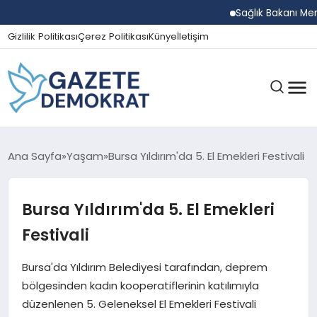
Sağlık Bakanı Memişoğl
Gizlilik Politikası
Çerez Politikası
Künye
İletişim
GÜNDEM
Ana Sayfa
Yaşam
Bursa Yıldırım'da 5. El Emekleri Festivali
Bursa Yıldırım'da 5. El Emekleri
EKONOMI
Festivali
SPOR
Bursa'da Yıldırım Belediyesi tarafından, deprem
bölgesinden kadın kooperatiflerinin katılımıyla
düzenlenen 5. Geleneksel El Emekleri Festivali
MAGAZIN