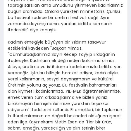
toprağı sarsılan ama umudunu yitirmeyen kadınlarımız
bugün aramızda. Onlara yürekten minnettarız. Çünkü
bu festival sadece bir üretim festivali değil. Aynı
zamanda dayanışmanın, yaraları birlikte sarmanın
ifadesidir" diye konuştu.
Kadının emeğiyle büyüyen bir Yıldırım tasavvur
ettiklerini kaydeden "Başkan Yılmaz,
"Cumhurbaşkanımız Sayın Recep Tayyip Erdoğan'ın
ifadesiyle; Kadınların eli değmeden kalkınma olmaz.
Aileye, üretime ve istihdama kadınlarımızla birlikte yön
vereceğiz. İşte bu bilinçle hareket ediyor, kadın eliyle
yerel kalkınmanın, sosyal dayanışmanın ve kültürel
üretimin yolunu açıyoruz. Bu festivalin kahramanları
olan kıymetli kadınlarımıza, YIL-MEK öğretmenlerimize,
emek veren tüm arkadaşlarıma ve bizleri yalnız
bırakmayan hemşehrilerimize yürekten teşekkür
ediyorum" ifadelerini kullandı. El emekleri, bir toplumun
kültürel mirasının en değerli hazineleri olduğuna işaret
eden İlçe Kaymakamı Metin Esen de "Her bir ürün,
sabrın, emeğin, yaratıcılığın ve alın terinin birer