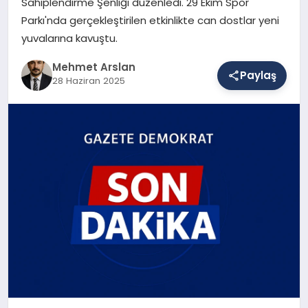
Sahiplendirme Şenliği düzenledi. 29 Ekim Spor
Parkı'nda gerçekleştirilen etkinlikte can dostlar yeni
yuvalarına kavuştu.
SAĞLIK
Mehmet Arslan
Paylaş
28 Haziran 2025
EĞITIM
DÜNYA
YAŞAM