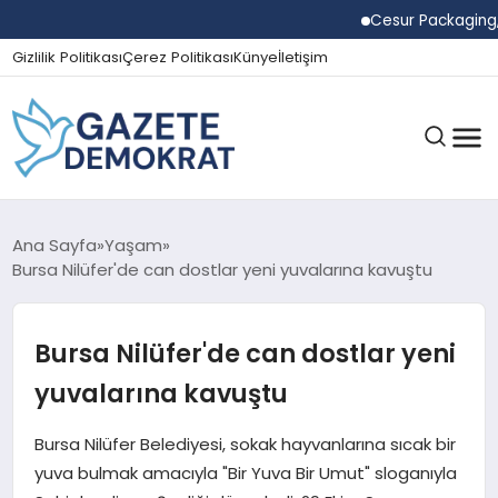
Cesur Packaging, Mısı
Gizlilik Politikası
Çerez Politikası
Künye
İletişim
GÜNDEM
Ana Sayfa
Yaşam
Bursa Nilüfer'de can dostlar yeni yuvalarına kavuştu
EKONOMI
Bursa Nilüfer'de can dostlar yeni
yuvalarına kavuştu
SPOR
Bursa Nilüfer Belediyesi, sokak hayvanlarına sıcak bir
yuva bulmak amacıyla "Bir Yuva Bir Umut" sloganıyla
MAGAZIN