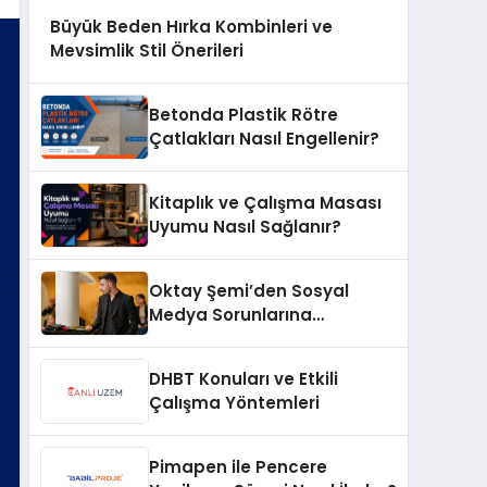
Büyük Beden Hırka Kombinleri ve
Mevsimlik Stil Önerileri
Betonda Plastik Rötre
Çatlakları Nasıl Engellenir?
Kitaplık ve Çalışma Masası
Uyumu Nasıl Sağlanır?
Oktay Şemi’den Sosyal
Medya Sorunlarına
Profesyonel Müdahale ve
Hızlı Çözüm Desteği
DHBT Konuları ve Etkili
Çalışma Yöntemleri
Pimapen ile Pencere