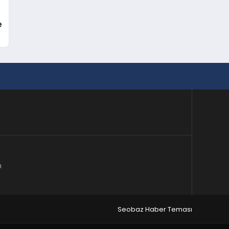
e
m
Seobaz Haber Teması