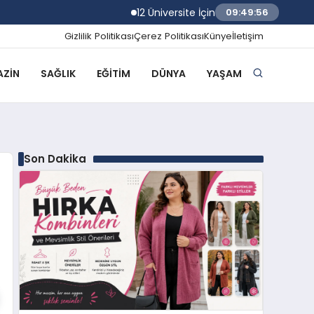
12 Üniversite İçin Rektör Atama Başvuruları
09:49:57
Gizlilik Politikası
Çerez Politikası
Künye
İletişim
ZIN
SAĞLIK
EĞITIM
DÜNYA
YAŞAM
Son Dakika