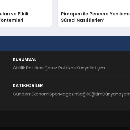
arı ve Etkili
Pimapen ile Pencere Yenilem
Yöntemleri
Süreci Nasıl İlerler?
KURUMSAL
Gizlilik Politikası
Çerez Politikası
Künye
İletişim
KATEGORİLER
Gündem
Ekonomi
Spor
Magazin
Sağlık
Eğitim
Dünya
Yaşa