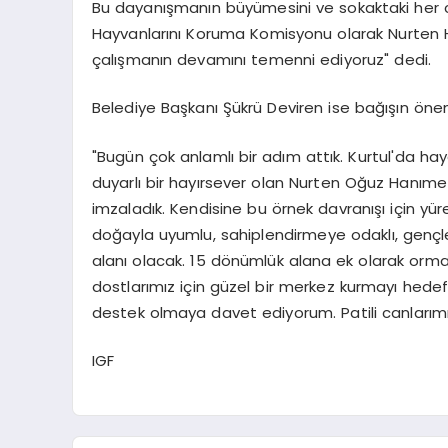
Bu dayanışmanın büyümesini ve sokaktaki her c
Hayvanlarını Koruma Komisyonu olarak Nurten 
çalışmanın devamını temenni ediyoruz" dedi.
Belediye Başkanı Şükrü Deviren ise bağışın ön
"Bugün çok anlamlı bir adım attık. Kurtul'da hay
duyarlı bir hayırsever olan Nurten Oğuz Hanıme
imzaladık. Kendisine bu örnek davranışı için yü
doğayla uyumlu, sahiplendirmeye odaklı, gençle
alanı olacak. 15 dönümlük alana ek olarak orm
dostlarımız için güzel bir merkez kurmayı hedefl
destek olmaya davet ediyorum. Patili canlarımız
IGF