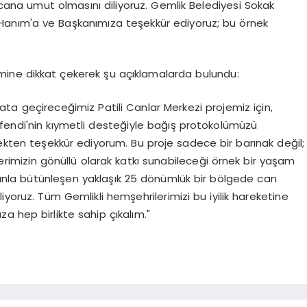
ana umut olmasını diliyoruz. Gemlik Belediyesi Sokak
Hanım'a ve Başkanımıza teşekkür ediyoruz; bu örnek
emine dikkat çekerek şu açıklamalarda bulundu:
ata geçireceğimiz Patili Canlar Merkezi projemiz için,
fendi'nin kıymetli desteğiyle bağış protokolümüzü
rekten teşekkür ediyorum. Bu proje sadece bir barınak değil;
rimizin gönüllü olarak katkı sunabileceği örnek bir yaşam
anla bütünleşen yaklaşık 25 dönümlük bir bölgede can
iyoruz. Tüm Gemlikli hemşehrilerimizi bu iyilik hareketine
a hep birlikte sahip çıkalım."